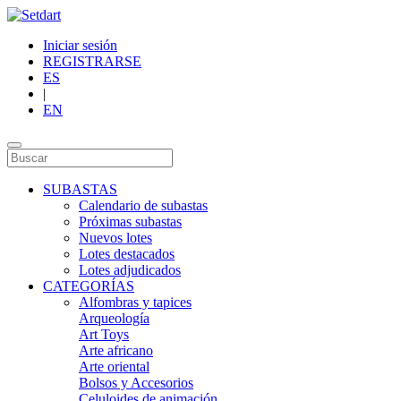
Iniciar sesión
REGISTRARSE
ES
|
EN
SUBASTAS
Calendario de subastas
Próximas subastas
Nuevos lotes
Lotes destacados
Lotes adjudicados
CATEGORÍAS
Alfombras y tapices
Arqueología
Art Toys
Arte africano
Arte oriental
Bolsos y Accesorios
Celuloides de animación