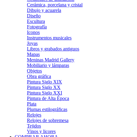
Cerámica, porcelana y cristal
Dibujo y acuarela
Diseño
Escultura
Fotografía
Iconos
Instrumentos musicales
Joyas
Libros y grabados antiguos
Mapas
Meninas Madrid Gallery
Mobiliario y lámparas
Objetos
Obra gráfica
Pintura Siglo XIX
Pintura Siglo XX
Pintura Siglo XXI
Pintura de Alta Época
Plata
Plumas estilográficas
Relojes
Relojes de sobremesa
Tejidos
Vinos y licores
COMPRAR AHORA