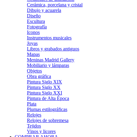
Cerámica, porcelana y cristal
Dibujo y acuarela
Diseño
Escultura
Fotografía
Iconos
Instrumentos musicales
Joyas
Libros y grabados antiguos
Mapas
Meninas Madrid Gallery
Mobiliario y lámparas
Objetos
Obra gráfica
Pintura Siglo XIX
Pintura Siglo XX
Pintura Siglo XXI
Pintura de Alta Época
Plata
Plumas estilográficas
Relojes
Relojes de sobremesa
Tejidos
Vinos y licores
COMPRAR AHORA