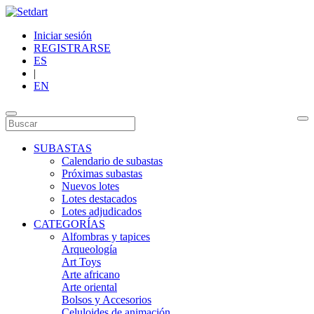
Iniciar sesión
REGISTRARSE
ES
|
EN
SUBASTAS
Calendario de subastas
Próximas subastas
Nuevos lotes
Lotes destacados
Lotes adjudicados
CATEGORÍAS
Alfombras y tapices
Arqueología
Art Toys
Arte africano
Arte oriental
Bolsos y Accesorios
Celuloides de animación