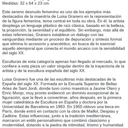
Medidas: 32 x 64 x 23 cm.
Este sereno desnudo femenino es uno de los ejemplos más
destacados de la maestría de Luisa Granero en la representación
de la figura femenina, tema central en toda su obra. En él, la artista
despliega un lenguaje plástico de raíz clásica, basado en la belleza,
la proporción, la serenidad y el equilibrio. Sin embargo, más allá de
estas referencias, Granero establece un diálogo con las
vanguardias mediante un proceso de depuración y síntesis formal
que elimina lo accesorio y anecdótico, en busca de lo esencial:
aquello atemporal que conecta el mundo arcaico con la sensibilidad
del siglo XX.
Esculturas de esta categoría apenas han llegado al mercado, lo que
confiere a esta pieza un valor singular dentro de la trayectoria de la
artista y de la escultura española del siglo XX.
Luisa Granero fue una de las escultoras más destacadas de la
España del siglo XX. Formada en la Escuela Superior de Bellas
Artes de Sant Jordi, donde tuvo como maestros a Jaume Otero y
Enric Monjo, muy pronto evidenció un dominio excepcional de la
figuración, que la llevó a convertirse, años después, en la primera
mujer catedrática de Escultura en España y doctora por la
Universidad de Barcelona en 1983. En 1950 obtuvo una beca en
París, donde entró en contacto con la obra de Maillol, Despiau y
Zadkine. Estas influencias, junto a la tradición mediterránea,
marcaron un estilo personalísimo que combinó clasicismo y
modernidad, dotando a la piedra de intimidad, lirismo y humanidad.