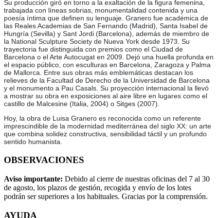
Su producción giró en torno a la exaltación de la figura femenina,
trabajada con líneas sobrias, monumentalidad contenida y una
poesía íntima que definen su lenguaje. Granero fue académica de
las Reales Academias de San Fernando (Madrid), Santa Isabel de
Hungría (Sevilla) y Sant Jordi (Barcelona), además de miembro de
la National Sculpture Society de Nueva York desde 1973. Su
trayectoria fue distinguida con premios como el Ciudad de
Barcelona o el Arte Autocugat en 2009. Dejó una huella profunda en
el espacio público, con esculturas en Barcelona, Zaragoza y Palma
de Mallorca. Entre sus obras más emblemáticas destacan los
relieves de la Facultad de Derecho de la Universidad de Barcelona
y el monumento a Pau Casals. Su proyección internacional la llevó
a mostrar su obra en exposiciones al aire libre en lugares como el
castillo de Malcesine (Italia, 2004) o Sitges (2007).
Hoy, la obra de Luisa Granero es reconocida como un referente
imprescindible de la modernidad mediterránea del siglo XX: un arte
que combina solidez constructiva, sensibilidad táctil y un profundo
sentido humanista.
OBSERVACIONES
Aviso importante:
Debido al cierre de nuestras oficinas del 7 al 30
de agosto, los plazos de gestión, recogida y envío de los lotes
podrán ser superiores a los habituales. Gracias por la comprensión.
AYUDA