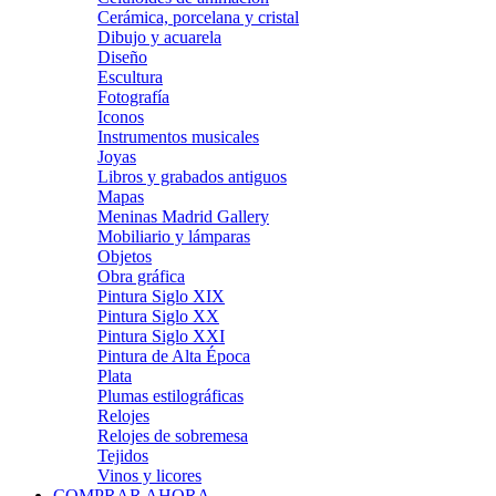
Cerámica, porcelana y cristal
Dibujo y acuarela
Diseño
Escultura
Fotografía
Iconos
Instrumentos musicales
Joyas
Libros y grabados antiguos
Mapas
Meninas Madrid Gallery
Mobiliario y lámparas
Objetos
Obra gráfica
Pintura Siglo XIX
Pintura Siglo XX
Pintura Siglo XXI
Pintura de Alta Época
Plata
Plumas estilográficas
Relojes
Relojes de sobremesa
Tejidos
Vinos y licores
COMPRAR AHORA