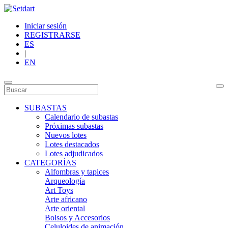
Iniciar sesión
REGISTRARSE
ES
|
EN
SUBASTAS
Calendario de subastas
Próximas subastas
Nuevos lotes
Lotes destacados
Lotes adjudicados
CATEGORÍAS
Alfombras y tapices
Arqueología
Art Toys
Arte africano
Arte oriental
Bolsos y Accesorios
Celuloides de animación