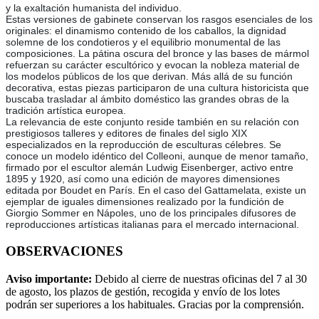
y la exaltación humanista del individuo.
Estas versiones de gabinete conservan los rasgos esenciales de los
originales: el dinamismo contenido de los caballos, la dignidad
solemne de los condotieros y el equilibrio monumental de las
composiciones. La pátina oscura del bronce y las bases de mármol
refuerzan su carácter escultórico y evocan la nobleza material de
los modelos públicos de los que derivan. Más allá de su función
decorativa, estas piezas participaron de una cultura historicista que
buscaba trasladar al ámbito doméstico las grandes obras de la
tradición artística europea.
La relevancia de este conjunto reside también en su relación con
prestigiosos talleres y editores de finales del siglo XIX
especializados en la reproducción de esculturas célebres. Se
conoce un modelo idéntico del Colleoni, aunque de menor tamaño,
firmado por el escultor alemán Ludwig Eisenberger, activo entre
1895 y 1920, así como una edición de mayores dimensiones
editada por Boudet en París. En el caso del Gattamelata, existe un
ejemplar de iguales dimensiones realizado por la fundición de
Giorgio Sommer en Nápoles, uno de los principales difusores de
reproducciones artísticas italianas para el mercado internacional.
OBSERVACIONES
Aviso importante:
Debido al cierre de nuestras oficinas del 7 al 30
de agosto, los plazos de gestión, recogida y envío de los lotes
podrán ser superiores a los habituales. Gracias por la comprensión.