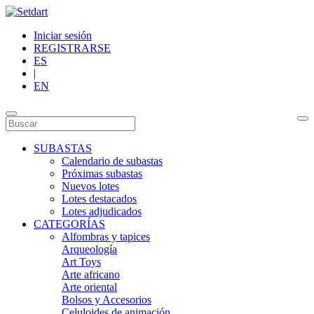
Iniciar sesión
REGISTRARSE
ES
|
EN
SUBASTAS
Calendario de subastas
Próximas subastas
Nuevos lotes
Lotes destacados
Lotes adjudicados
CATEGORÍAS
Alfombras y tapices
Arqueología
Art Toys
Arte africano
Arte oriental
Bolsos y Accesorios
Celuloides de animación