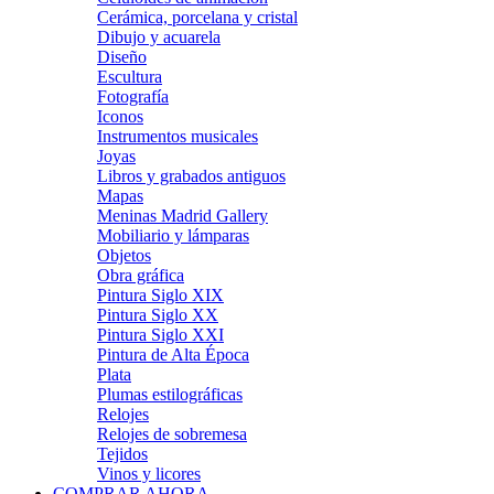
Cerámica, porcelana y cristal
Dibujo y acuarela
Diseño
Escultura
Fotografía
Iconos
Instrumentos musicales
Joyas
Libros y grabados antiguos
Mapas
Meninas Madrid Gallery
Mobiliario y lámparas
Objetos
Obra gráfica
Pintura Siglo XIX
Pintura Siglo XX
Pintura Siglo XXI
Pintura de Alta Época
Plata
Plumas estilográficas
Relojes
Relojes de sobremesa
Tejidos
Vinos y licores
COMPRAR AHORA