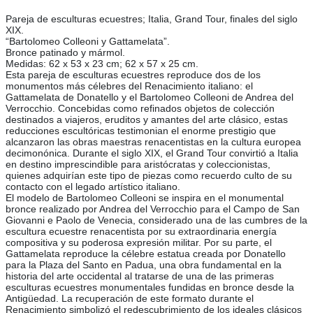
Pareja de esculturas ecuestres; Italia, Grand Tour, finales del siglo
XIX.
“Bartolomeo Colleoni y Gattamelata”.
Bronce patinado y mármol.
Medidas: 62 x 53 x 23 cm; 62 x 57 x 25 cm.
Esta pareja de esculturas ecuestres reproduce dos de los
monumentos más célebres del Renacimiento italiano: el
Gattamelata de Donatello y el Bartolomeo Colleoni de Andrea del
Verrocchio. Concebidas como refinados objetos de colección
destinados a viajeros, eruditos y amantes del arte clásico, estas
reducciones escultóricas testimonian el enorme prestigio que
alcanzaron las obras maestras renacentistas en la cultura europea
decimonónica. Durante el siglo XIX, el Grand Tour convirtió a Italia
en destino imprescindible para aristócratas y coleccionistas,
quienes adquirían este tipo de piezas como recuerdo culto de su
contacto con el legado artístico italiano.
El modelo de Bartolomeo Colleoni se inspira en el monumental
bronce realizado por Andrea del Verrocchio para el Campo de San
Giovanni e Paolo de Venecia, considerado una de las cumbres de la
escultura ecuestre renacentista por su extraordinaria energía
compositiva y su poderosa expresión militar. Por su parte, el
Gattamelata reproduce la célebre estatua creada por Donatello
para la Plaza del Santo en Padua, una obra fundamental en la
historia del arte occidental al tratarse de una de las primeras
esculturas ecuestres monumentales fundidas en bronce desde la
Antigüedad. La recuperación de este formato durante el
Renacimiento simbolizó el redescubrimiento de los ideales clásicos