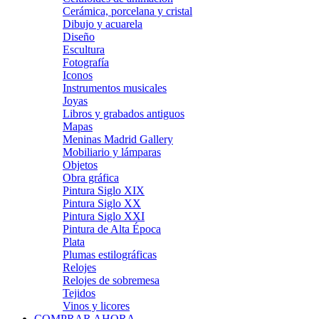
Cerámica, porcelana y cristal
Dibujo y acuarela
Diseño
Escultura
Fotografía
Iconos
Instrumentos musicales
Joyas
Libros y grabados antiguos
Mapas
Meninas Madrid Gallery
Mobiliario y lámparas
Objetos
Obra gráfica
Pintura Siglo XIX
Pintura Siglo XX
Pintura Siglo XXI
Pintura de Alta Época
Plata
Plumas estilográficas
Relojes
Relojes de sobremesa
Tejidos
Vinos y licores
COMPRAR AHORA