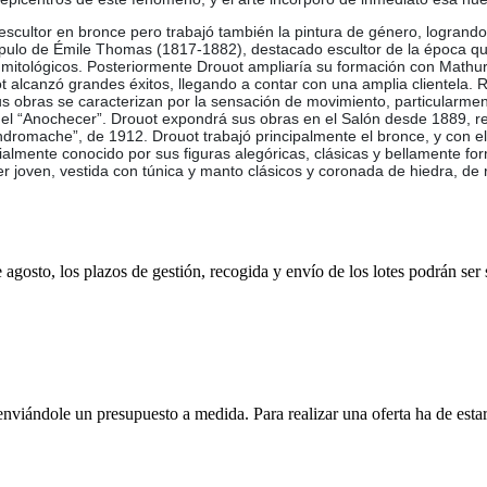
scultor en bronce pero trabajó también la pintura de género, logrand
ípulo de Émile Thomas (1817-1882), destacado escultor de la época que 
mitológicos. Posteriormente Drouot ampliaría su formación con Math
t alcanzó grandes éxitos, llegando a contar con una amplia clientela. 
Sus obras se caracterizan por la sensación de movimiento, particularm
del “Anochecer”. Drouot expondrá sus obras en el Salón desde 1889, rei
ndromache”, de 1912. Drouot trabajó principalmente el bronce, y con e
ialmente conocido por sus figuras alegóricas, clásicas y bellamente for
er joven, vestida con túnica y manto clásicos y coronada de hiedra, de
e agosto, los plazos de gestión, recogida y envío de los lotes podrán ser
enviándole un presupuesto a medida. Para realizar una oferta ha de es