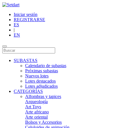
Iniciar sesión
REGISTRARSE
ES
|
EN
SUBASTAS
Calendario de subastas
Próximas subastas
Nuevos lotes
Lotes destacados
Lotes adjudicados
CATEGORÍAS
Alfombras y tapices
Arqueología
Art Toys
Arte africano
Arte oriental
Bolsos y Accesorios
Celuloides de animación