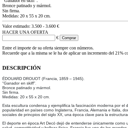
“Ganador en skiff".
Bronce patinado y mármol.
Sin firma.
Medidas: 20 x 55 x 20 cm.
Valor estimado:
3.500 - 3.600 €
HACER UNA OFERTA
€
Entre el importe de su oferta siempre con números.
Recuerde que a la misma se le ha de aplicar un incremento del 21% c
DESCRIPCIÓN
ÉDOUARD DROUOT (Francia, 1859 – 1945).
“Ganador en skiff".
Bronce patinado y mármol.
Sin firma.
Medidas: 20 x 55 x 20 cm.
Esta escultura condensa y ejemplifica la fascinación moderna por el 
popularidad en países como Inglaterra, Francia, Alemania e Italia, do
sociales de princpios del siglo XX, una época clave para la estructur
El deporte en época Art Decó dejó de entenderse únicamente como un 
salud, competitividad y belleza física. Francia fue uno de los grande