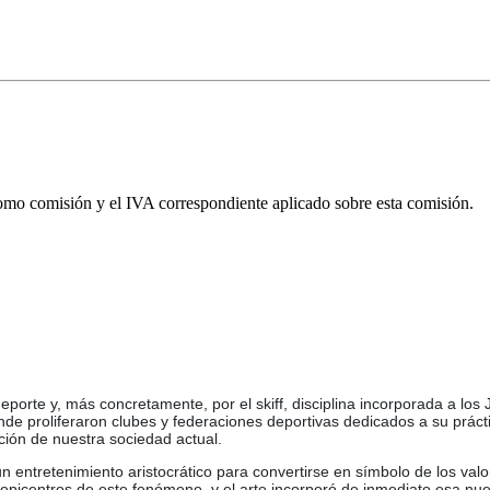
omo comisión y el IVA correspondiente aplicado sobre esta comisión.
deporte y, más concretamente, por el skiff, disciplina incorporada a l
nde proliferaron clubes y federaciones deportivas dedicados a su práct
ación de nuestra sociedad actual.
entretenimiento aristocrático para convertirse en símbolo de los valo
s epicentros de este fenómeno, y el arte incorporó de inmediato esa nu