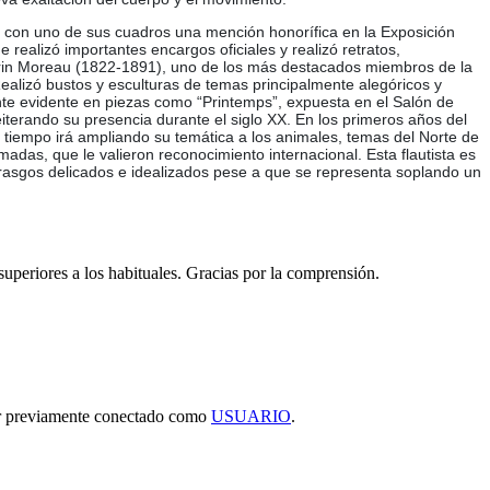
o con uno de sus cuadros una mención honorífica en la Exposición
realizó importantes encargos oficiales y realizó retratos,
urin Moreau (1822-1891), uno de los más destacados miembros de la
Realizó bustos y esculturas de temas principalmente alegóricos y
ente evidente en piezas como “Printemps”, expuesta en el Salón de
terando su presencia durante el siglo XX. En los primeros años del
l tiempo irá ampliando su temática a los animales, temas del Norte de
madas, que le valieron reconocimiento internacional. Esta flautista es
 rasgos delicados e idealizados pese a que se representa soplando un
 superiores a los habituales. Gracias por la comprensión.
tar previamente conectado como
USUARIO
.