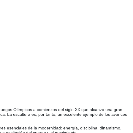
os Juegos Olímpicos a comienzos del siglo XX que alcanzó una gran
ica. La escultura es, por tanto, un excelente ejemplo de los avances
res esenciales de la modernidad: energía, disciplina, dinamismo,
eva exaltación del cuerpo y el movimiento.