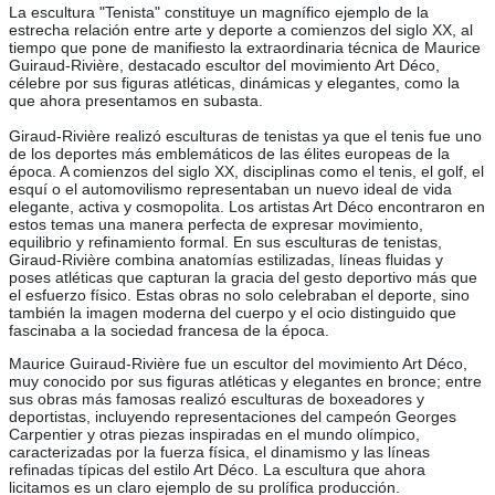
La escultura "Tenista" constituye un magnífico ejemplo de la
estrecha relación entre arte y deporte a comienzos del siglo XX, al
tiempo que pone de manifiesto la extraordinaria técnica de Maurice
Guiraud-Rivière, destacado escultor del movimiento Art Déco,
célebre por sus figuras atléticas, dinámicas y elegantes, como la
que ahora presentamos en subasta.
Giraud-Rivière realizó esculturas de tenistas ya que el tenis fue uno
de los deportes más emblemáticos de las élites europeas de la
época. A comienzos del siglo XX, disciplinas como el tenis, el golf, el
esquí o el automovilismo representaban un nuevo ideal de vida
elegante, activa y cosmopolita. Los artistas Art Déco encontraron en
estos temas una manera perfecta de expresar movimiento,
equilibrio y refinamiento formal. En sus esculturas de tenistas,
Giraud-Rivière combina anatomías estilizadas, líneas fluidas y
poses atléticas que capturan la gracia del gesto deportivo más que
el esfuerzo físico. Estas obras no solo celebraban el deporte, sino
también la imagen moderna del cuerpo y el ocio distinguido que
fascinaba a la sociedad francesa de la época.
Maurice Guiraud-Rivière fue un escultor del movimiento Art Déco,
muy conocido por sus figuras atléticas y elegantes en bronce; entre
sus obras más famosas realizó esculturas de boxeadores y
deportistas, incluyendo representaciones del campeón Georges
Carpentier y otras piezas inspiradas en el mundo olímpico,
caracterizadas por la fuerza física, el dinamismo y las líneas
refinadas típicas del estilo Art Déco. La escultura que ahora
licitamos es un claro ejemplo de su prolífica producción.