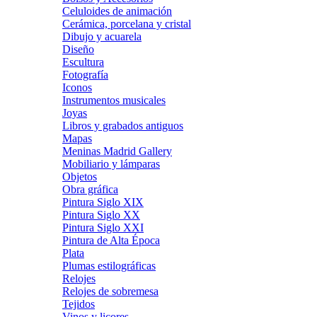
Celuloides de animación
Cerámica, porcelana y cristal
Dibujo y acuarela
Diseño
Escultura
Fotografía
Iconos
Instrumentos musicales
Joyas
Libros y grabados antiguos
Mapas
Meninas Madrid Gallery
Mobiliario y lámparas
Objetos
Obra gráfica
Pintura Siglo XIX
Pintura Siglo XX
Pintura Siglo XXI
Pintura de Alta Época
Plata
Plumas estilográficas
Relojes
Relojes de sobremesa
Tejidos
Vinos y licores