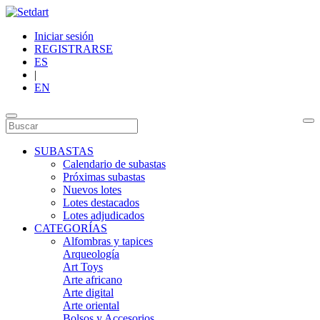
Iniciar sesión
REGISTRARSE
ES
|
EN
SUBASTAS
Calendario de subastas
Próximas subastas
Nuevos lotes
Lotes destacados
Lotes adjudicados
CATEGORÍAS
Alfombras y tapices
Arqueología
Art Toys
Arte africano
Arte digital
Arte oriental
Bolsos y Accesorios