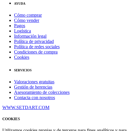
AYUDA
Cómo comprar
Cómo vender
Pagos
Logística
Información legal
Política de privacidad
Política de redes sociales
Condiciones de compra
Cookies
SERVICIOS
Valoraciones gratuitas
Gestión de herencias
Asesoramiento de colecciones
Contacta con nosotros
WWW.SETDART.COM
COOKIES
Utilizamos cookies propias y de terceros para fines analíticos y para