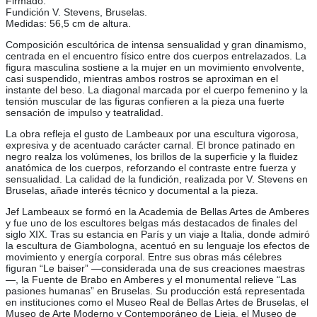
Firmado.
Fundición V. Stevens, Bruselas.
Medidas: 56,5 cm de altura.
Composición escultórica de intensa sensualidad y gran dinamismo,
centrada en el encuentro físico entre dos cuerpos entrelazados. La
figura masculina sostiene a la mujer en un movimiento envolvente,
casi suspendido, mientras ambos rostros se aproximan en el
instante del beso. La diagonal marcada por el cuerpo femenino y la
tensión muscular de las figuras confieren a la pieza una fuerte
sensación de impulso y teatralidad.
La obra refleja el gusto de Lambeaux por una escultura vigorosa,
expresiva y de acentuado carácter carnal. El bronce patinado en
negro realza los volúmenes, los brillos de la superficie y la fluidez
anatómica de los cuerpos, reforzando el contraste entre fuerza y
sensualidad. La calidad de la fundición, realizada por V. Stevens en
Bruselas, añade interés técnico y documental a la pieza.
Jef Lambeaux se formó en la Academia de Bellas Artes de Amberes
y fue uno de los escultores belgas más destacados de finales del
siglo XIX. Tras su estancia en París y un viaje a Italia, donde admiró
la escultura de Giambologna, acentuó en su lenguaje los efectos de
movimiento y energía corporal. Entre sus obras más célebres
figuran “Le baiser” —considerada una de sus creaciones maestras
—, la Fuente de Brabo en Amberes y el monumental relieve “Las
pasiones humanas” en Bruselas. Su producción está representada
en instituciones como el Museo Real de Bellas Artes de Bruselas, el
Museo de Arte Moderno y Contemporáneo de Lieja, el Museo de