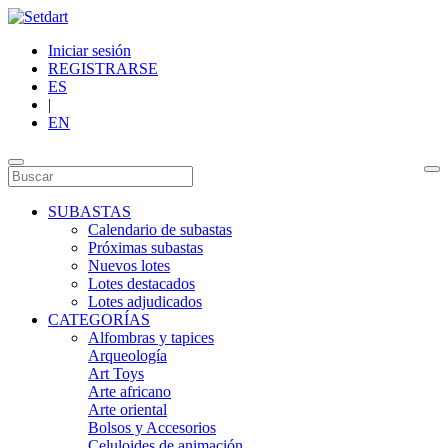
Iniciar sesión
REGISTRARSE
ES
|
EN
SUBASTAS
Calendario de subastas
Próximas subastas
Nuevos lotes
Lotes destacados
Lotes adjudicados
CATEGORÍAS
Alfombras y tapices
Arqueología
Art Toys
Arte africano
Arte oriental
Bolsos y Accesorios
Celuloides de animación