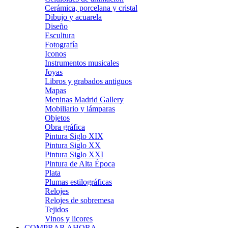
Cerámica, porcelana y cristal
Dibujo y acuarela
Diseño
Escultura
Fotografía
Iconos
Instrumentos musicales
Joyas
Libros y grabados antiguos
Mapas
Meninas Madrid Gallery
Mobiliario y lámparas
Objetos
Obra gráfica
Pintura Siglo XIX
Pintura Siglo XX
Pintura Siglo XXI
Pintura de Alta Época
Plata
Plumas estilográficas
Relojes
Relojes de sobremesa
Tejidos
Vinos y licores
COMPRAR AHORA