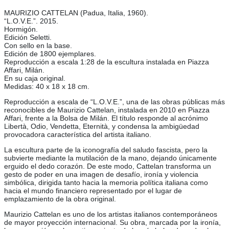
MAURIZIO CATTELAN (Padua, Italia, 1960).
“L.O.V.E.”. 2015.
Hormigón.
Edición Seletti.
Con sello en la base.
Edición de 1800 ejemplares.
Reproducción a escala 1:28 de la escultura instalada en Piazza
Affari, Milán.
En su caja original.
Medidas: 40 x 18 x 18 cm.
Reproducción a escala de “L.O.V.E.”, una de las obras públicas más
reconocibles de Maurizio Cattelan, instalada en 2010 en Piazza
Affari, frente a la Bolsa de Milán. El título responde al acrónimo
Libertà, Odio, Vendetta, Eternità, y condensa la ambigüedad
provocadora característica del artista italiano.
La escultura parte de la iconografía del saludo fascista, pero la
subvierte mediante la mutilación de la mano, dejando únicamente
erguido el dedo corazón. De este modo, Cattelan transforma un
gesto de poder en una imagen de desafío, ironía y violencia
simbólica, dirigida tanto hacia la memoria política italiana como
hacia el mundo financiero representado por el lugar de
emplazamiento de la obra original.
Maurizio Cattelan es uno de los artistas italianos contemporáneos
de mayor proyección internacional. Su obra, marcada por la ironía,