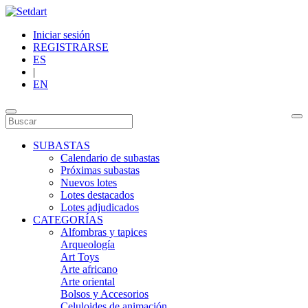
Iniciar sesión
REGISTRARSE
ES
|
EN
SUBASTAS
Calendario de subastas
Próximas subastas
Nuevos lotes
Lotes destacados
Lotes adjudicados
CATEGORÍAS
Alfombras y tapices
Arqueología
Art Toys
Arte africano
Arte oriental
Bolsos y Accesorios
Celuloides de animación