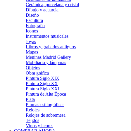
Cerámica, porcelana y cristal
Dibujo y acuarela
Diseño
Escultura
Fotografía
Iconos
Instrumentos musicales
Joyas
Libros y grabados antiguos
Mapas
Meninas Madrid Gallery
Mobiliario y lámparas
Objetos
Obra gráfica
Pintura Siglo XIX
Pintura Siglo XX
Pintura Siglo XXI
Pintura de Alta Época
Plata
Plumas estilográficas
Relojes
Relojes de sobremesa
Tejidos
Vinos y licores
COMPRAR AHORA