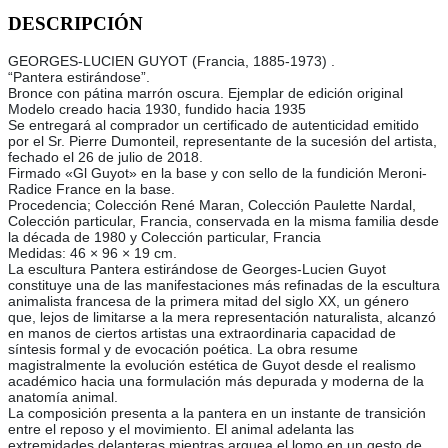
DESCRIPCIÓN
GEORGES-LUCIEN GUYOT (Francia, 1885-1973) .
“Pantera estirándose”.
Bronce con pátina marrón oscura. Ejemplar de edición original
Modelo creado hacia 1930, fundido hacia 1935
Se entregará al comprador un certificado de autenticidad emitido
por el Sr. Pierre Dumonteil, representante de la sucesión del artista,
fechado el 26 de julio de 2018.
Firmado «Gl Guyot» en la base y con sello de la fundición Meroni-
Radice France en la base.
Procedencia; Colección René Maran, Colección Paulette Nardal,
Colección particular, Francia, conservada en la misma familia desde
la década de 1980 y Colección particular, Francia
Medidas: 46 × 96 × 19 cm.
La escultura Pantera estirándose de Georges-Lucien Guyot
constituye una de las manifestaciones más refinadas de la escultura
animalista francesa de la primera mitad del siglo XX, un género
que, lejos de limitarse a la mera representación naturalista, alcanzó
en manos de ciertos artistas una extraordinaria capacidad de
síntesis formal y de evocación poética. La obra resume
magistralmente la evolución estética de Guyot desde el realismo
académico hacia una formulación más depurada y moderna de la
anatomía animal.
La composición presenta a la pantera en un instante de transición
entre el reposo y el movimiento. El animal adelanta las
extremidades delanteras mientras arquea el lomo en un gesto de