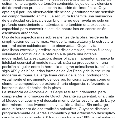
estiramiento cargado de tensión contenida. Lejos de la violencia o
del dramatismo propios de cierta tradición decimonónica, Guyot
opta aquí por una observación silenciosa y profundamente sensible
del comportamiento animal. La escultura transmite una sensación
de elasticidad orgánica y equilibrio interno que revela no solo un
profundo conocimiento anatómico, sino también una excepcional
capacidad para convertir el estudio naturalista en construcción
escultórica autónoma.
Uno de los aspectos más sobresalientes de la obra reside en la
simplificación de las formas. Aunque la musculatura y la estructura
corporal están cuidadosamente observadas, Guyot evita el
detallismo excesivo y prefiere superficies amplias, ritmos fluidos y
volúmenes continuos que otorgan a la pieza una notable
modernidad. Esta estilización, desarrollada sin abandonar nunca la
fidelidad esencial al modelo natural, sitúa su producción en una
posición singular entre la herencia del gran animalismo francés del
siglo XIX y las búsquedas formales del Art Déco y de la escultura
moderna europea. La larga línea curva de la cola, prolongando
visualmente el movimiento del cuerpo, funciona además como un
elemento compositivo de extraordinaria elegancia, reforzando la
horizontalidad dinámica de la pieza.
La influencia de Antoine-Louis Barye resulta fundamental para
comprender la formación de Guyot. Durante su juventud, una visita
al Museo del Louvre y el descubrimiento de las esculturas de Barye
determinaron decisivamente su vocación artística. Sin embargo,
aunque heredero de esa tradición animalista, Guyot se distancia
progresivamente del énfasis romántico y del virtuosismo descriptivo
característicos del siglo XIX.Nacido en París en 1885, en el entorno