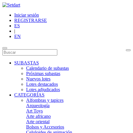
Iniciar sesión
REGISTRARSE
ES
|
EN
SUBASTAS
Calendario de subastas
Próximas subastas
Nuevos lotes
Lotes destacados
Lotes adjudicados
CATEGORÍAS
Alfombras y tapices
Arqueología
Art Toys
Arte africano
Arte oriental
Bolsos y Accesorios
Celuloides de animación