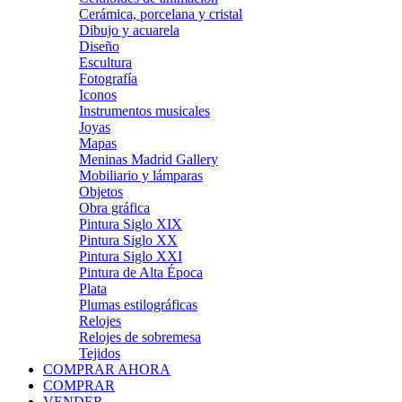
Cerámica, porcelana y cristal
Dibujo y acuarela
Diseño
Escultura
Fotografía
Iconos
Instrumentos musicales
Joyas
Mapas
Meninas Madrid Gallery
Mobiliario y lámparas
Objetos
Obra gráfica
Pintura Siglo XIX
Pintura Siglo XX
Pintura Siglo XXI
Pintura de Alta Época
Plata
Plumas estilográficas
Relojes
Relojes de sobremesa
Tejidos
COMPRAR AHORA
COMPRAR
VENDER