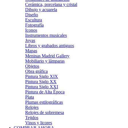
Cerámica, porcelana y cristal
Dibujo y acuarela
Diseño
Escultura
Fotografía
Iconos
Instrumentos musicales
Joyas
Libros y grabados antiguos
Mapas
Meninas Madrid Gallery
Mobiliario y lámparas
Objetos
Obra gráfica
Pintura Siglo XIX
Pintura Siglo XX
Pintura Siglo XXI
Pintura de Alta Época
Plata
Plumas estilográficas
Relojes
Relojes de sobremesa
Tejidos
Vinos y licores
COMPRAR AHORA