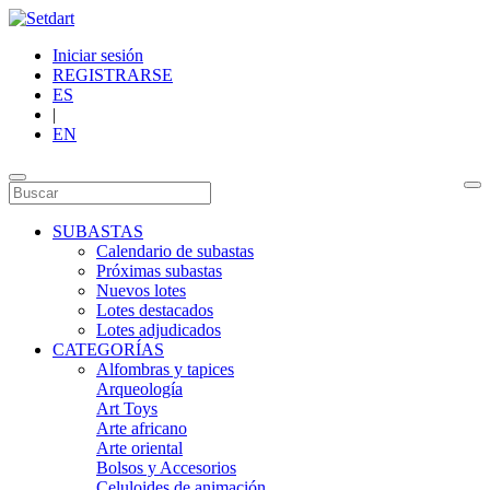
Iniciar sesión
REGISTRARSE
ES
|
EN
SUBASTAS
Calendario de subastas
Próximas subastas
Nuevos lotes
Lotes destacados
Lotes adjudicados
CATEGORÍAS
Alfombras y tapices
Arqueología
Art Toys
Arte africano
Arte oriental
Bolsos y Accesorios
Celuloides de animación