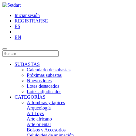
Iniciar sesión
REGISTRARSE
ES
|
EN
SUBASTAS
Calendario de subastas
Próximas subastas
Nuevos lotes
Lotes destacados
Lotes adjudicados
CATEGORÍAS
Alfombras y tapices
Arqueología
Art Toys
Arte africano
Arte oriental
Bolsos y Accesorios
Celuloides de animación