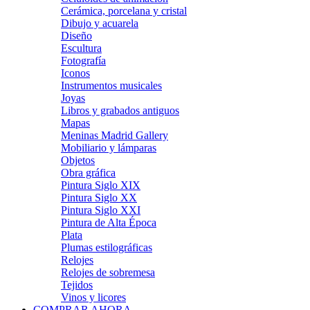
Cerámica, porcelana y cristal
Dibujo y acuarela
Diseño
Escultura
Fotografía
Iconos
Instrumentos musicales
Joyas
Libros y grabados antiguos
Mapas
Meninas Madrid Gallery
Mobiliario y lámparas
Objetos
Obra gráfica
Pintura Siglo XIX
Pintura Siglo XX
Pintura Siglo XXI
Pintura de Alta Época
Plata
Plumas estilográficas
Relojes
Relojes de sobremesa
Tejidos
Vinos y licores
COMPRAR AHORA