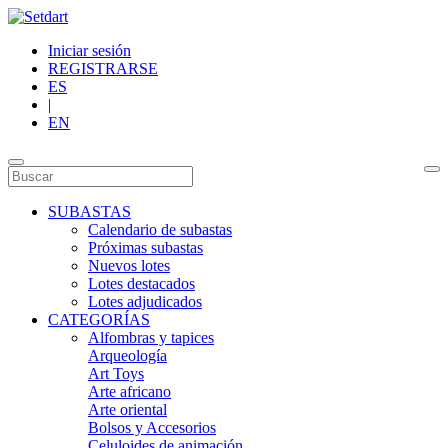
Iniciar sesión
REGISTRARSE
ES
|
EN
SUBASTAS
Calendario de subastas
Próximas subastas
Nuevos lotes
Lotes destacados
Lotes adjudicados
CATEGORÍAS
Alfombras y tapices
Arqueología
Art Toys
Arte africano
Arte oriental
Bolsos y Accesorios
Celuloides de animación