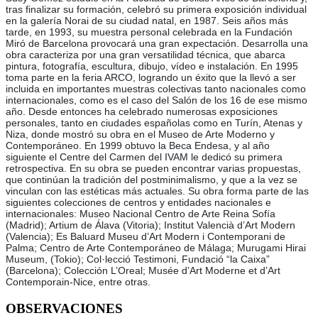
tras finalizar su formación, celebró su primera exposición individual
en la galería Norai de su ciudad natal, en 1987. Seis años más
tarde, en 1993, su muestra personal celebrada en la Fundación
Miró de Barcelona provocará una gran expectación. Desarrolla una
obra caracteriza por una gran versatilidad técnica, que abarca
pintura, fotografía, escultura, dibujo, vídeo e instalación. En 1995
toma parte en la feria ARCO, logrando un éxito que la llevó a ser
incluida en importantes muestras colectivas tanto nacionales como
internacionales, como es el caso del Salón de los 16 de ese mismo
año. Desde entonces ha celebrado numerosas exposiciones
personales, tanto en ciudades españolas como en Turín, Atenas y
Niza, donde mostró su obra en el Museo de Arte Moderno y
Contemporáneo. En 1999 obtuvo la Beca Endesa, y al año
siguiente el Centre del Carmen del IVAM le dedicó su primera
retrospectiva. En su obra se pueden encontrar varias propuestas,
que continúan la tradición del postminimalismo, y que a la vez se
vinculan con las estéticas más actuales. Su obra forma parte de las
siguientes colecciones de centros y entidades nacionales e
internacionales: Museo Nacional Centro de Arte Reina Sofía
(Madrid); Artium de Álava (Vitoria); Institut Valencià d’Art Modern
(Valencia); Es Baluard Museu d’Art Modern i Contemporani de
Palma; Centro de Arte Contemporáneo de Málaga; Murugami Hirai
Museum, (Tokio); Col·lecció Testimoni, Fundació “la Caixa”
(Barcelona); Colección L’Oreal; Musée d’Art Moderne et d’Art
Contemporain-Nice, entre otras.
OBSERVACIONES