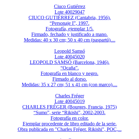
Ciuco Gutiérrez
Lote 40029047
CIUCO GUTIÉRREZ (Cantabria, 1956).
“Personaje I”, 1997.
Fotografía, ejemplar 1/5.
Firmado, fechado y justificado a mano.
Medidas: 40 x 30 cm; 50 x 40 cm (paspartú)....
Leopold Samsó
Lote 40045020
LEOPOLD SAMSÓ (Barcelona, 1946).
“Ocaña”.
Fotografía en blanco y negro.
Firmado al dorso.
Medidas: 35 x 27 cm; 51 x 41 cm (con marco)....
Charles Fréger
Lote 40045019
CHARLES FRÉGER (Bourges, Francia, 1975)
“Sumo”, serie “Rikishi”, 2002-2003.
Fotografía en color.
Ejemplar procedente de libro editado de la serie.
Obra publicada en "Charles Fréger. Rikishi", POC,...