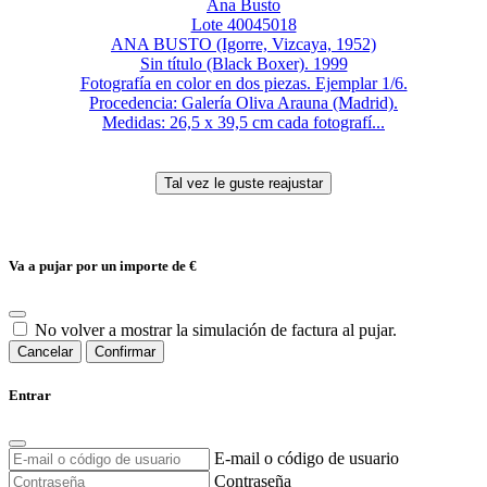
Ana Busto
Lote 40045018
ANA BUSTO (Igorre, Vizcaya, 1952)
Sin título (Black Boxer). 1999
Fotografía en color en dos piezas. Ejemplar 1/6.
Procedencia: Galería Oliva Arauna (Madrid).
Medidas: 26,5 x 39,5 cm cada fotografí...
Va a pujar por un importe de
€
No volver a mostrar la simulación de factura al pujar.
Cancelar
Confirmar
Entrar
E-mail o código de usuario
Contraseña