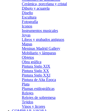
Cerámica, porcelana y cristal
Dibujo y acuarela
Diseño
Escultura
Fotografía
Iconos
Instrumentos musicales
Joyas
Libros y grabados antiguos
Mapas
Meninas Madrid Gallery
Mobiliario y lámparas
Objetos
Obra gráfica
Pintura Siglo XIX
Pintura Siglo XX
Pintura Siglo XXI
Pintura de Alta Época
Plata
Plumas estilográficas
Relojes
Relojes de sobremesa
Tejidos
Vinos y licores
COMPRAR AHORA