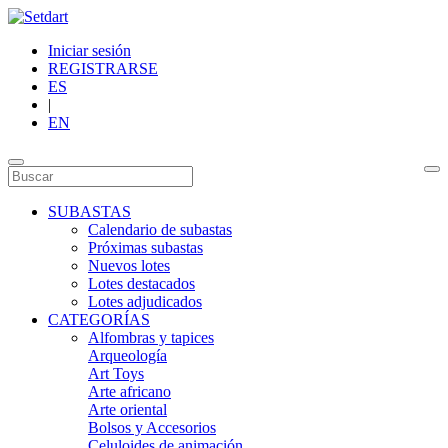
Iniciar sesión
REGISTRARSE
ES
|
EN
SUBASTAS
Calendario de subastas
Próximas subastas
Nuevos lotes
Lotes destacados
Lotes adjudicados
CATEGORÍAS
Alfombras y tapices
Arqueología
Art Toys
Arte africano
Arte oriental
Bolsos y Accesorios
Celuloides de animación