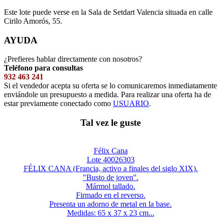
Este lote puede verse en la Sala de Setdart Valencia situada en calle
Cirilo Amorós, 55.
AYUDA
¿Prefieres hablar directamente con nosotros?
Teléfono para consultas
932 463 241
Si el vendedor acepta su oferta se lo comunicaremos inmediatamente
enviándole un presupuesto a medida. Para realizar una oferta ha de
estar previamente conectado como
USUARIO
.
Tal vez le guste
Félix Cana
Lote 40026303
FÉLIX CANA (Francia, activo a finales del siglo XIX).
"Busto de joven".
Mármol tallado.
Firmado en el reverso.
Presenta un adorno de metal en la base.
Medidas: 65 x 37 x 23 cm...