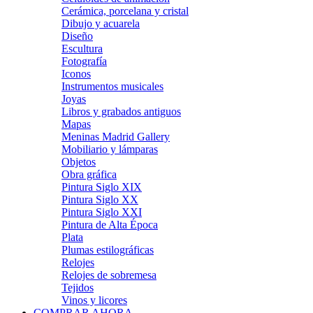
Cerámica, porcelana y cristal
Dibujo y acuarela
Diseño
Escultura
Fotografía
Iconos
Instrumentos musicales
Joyas
Libros y grabados antiguos
Mapas
Meninas Madrid Gallery
Mobiliario y lámparas
Objetos
Obra gráfica
Pintura Siglo XIX
Pintura Siglo XX
Pintura Siglo XXI
Pintura de Alta Época
Plata
Plumas estilográficas
Relojes
Relojes de sobremesa
Tejidos
Vinos y licores
COMPRAR AHORA