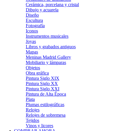
Cerámica, porcelana y cristal
Dibujo y acuarela
Diseño
Escultura
Fotografía
Iconos
Instrumentos musicales
Joyas
Libros y grabados antiguos
Mapas
Meninas Madrid Gallery
Mobiliario y lámparas
Objetos
Obra gráfica
Pintura Siglo XIX
Pintura Siglo XX
Pintura Siglo XXI
Pintura de Alta Época
Plata
Plumas estilográficas
Relojes
Relojes de sobremesa
Tejidos
Vinos y licores
COMPRAR AHORA