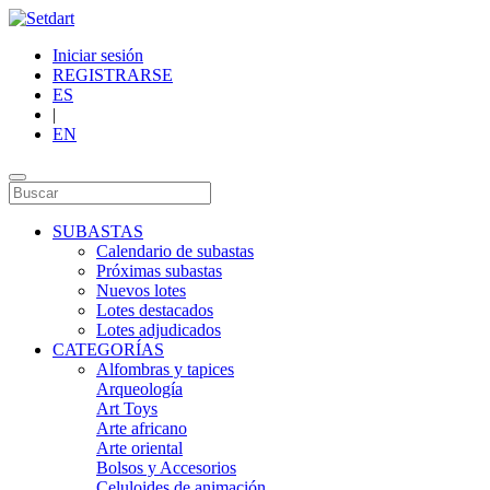
Iniciar sesión
REGISTRARSE
ES
|
EN
SUBASTAS
Calendario de subastas
Próximas subastas
Nuevos lotes
Lotes destacados
Lotes adjudicados
CATEGORÍAS
Alfombras y tapices
Arqueología
Art Toys
Arte africano
Arte oriental
Bolsos y Accesorios
Celuloides de animación