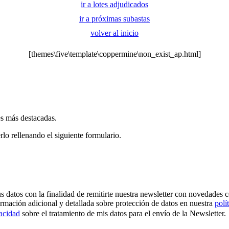
ir a lotes adjudicados
ir a próximas subastas
volver al inicio
[themes\five\template\coppermine\non_exist_ap.html]
es más destacadas.
rlo rellenando el siguiente formulario.
os con la finalidad de remitirte nuestra newsletter con novedades come
ormación adicional y detallada sobre protección de datos en nuestra
polí
vacidad
sobre el tratamiento de mis datos para el envío de la Newsletter.