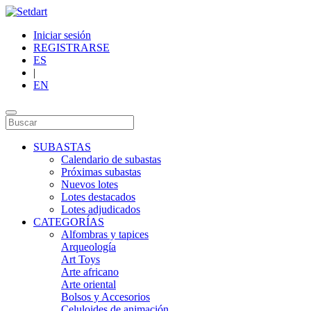
Iniciar sesión
REGISTRARSE
ES
|
EN
SUBASTAS
Calendario de subastas
Próximas subastas
Nuevos lotes
Lotes destacados
Lotes adjudicados
CATEGORÍAS
Alfombras y tapices
Arqueología
Art Toys
Arte africano
Arte oriental
Bolsos y Accesorios
Celuloides de animación