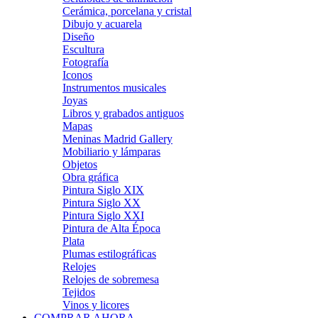
Cerámica, porcelana y cristal
Dibujo y acuarela
Diseño
Escultura
Fotografía
Iconos
Instrumentos musicales
Joyas
Libros y grabados antiguos
Mapas
Meninas Madrid Gallery
Mobiliario y lámparas
Objetos
Obra gráfica
Pintura Siglo XIX
Pintura Siglo XX
Pintura Siglo XXI
Pintura de Alta Época
Plata
Plumas estilográficas
Relojes
Relojes de sobremesa
Tejidos
Vinos y licores
COMPRAR AHORA