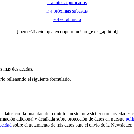
ir a lotes adjudicados
ir a próximas subastas
volver al inicio
[themes\five\template\coppermine\non_exist_ap.html]
es más destacadas.
rlo rellenando el siguiente formulario.
os con la finalidad de remitirte nuestra newsletter con novedades come
ormación adicional y detallada sobre protección de datos en nuestra
polí
vacidad
sobre el tratamiento de mis datos para el envío de la Newsletter.