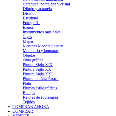
Cerámica, porcelana y cristal
Dibujo y acuarela
Diseño
Escultura
Fotografía
Iconos
Instrumentos musicales
Joyas
Mapas
Meninas Madrid Gallery
Mobiliario y lámparas
Objetos
Obra gráfica
Pintura Siglo XIX
Pintura Siglo XX
Pintura Siglo XXI
Pintura de Alta Época
Plata
Plumas estilográficas
Relojes
Relojes de sobremesa
Tejidos
COMPRAR AHORA
COMPRAR
VENDER