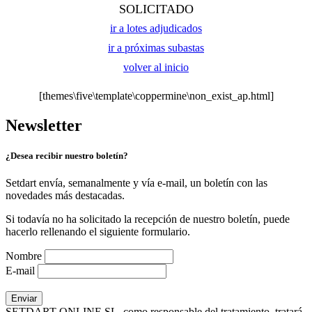
SOLICITADO
ir a lotes adjudicados
ir a próximas subastas
volver al inicio
[themes\five\template\coppermine\non_exist_ap.html]
Newsletter
¿Desea recibir nuestro boletín?
Setdart envía, semanalmente y vía e-mail, un boletín con las
novedades más destacadas.
Si todavía no ha solicitado la recepción de nuestro boletín, puede
hacerlo rellenando el siguiente formulario.
Nombre
E-mail
SETDART ONLINE SL, como responsable del tratamiento, tratará