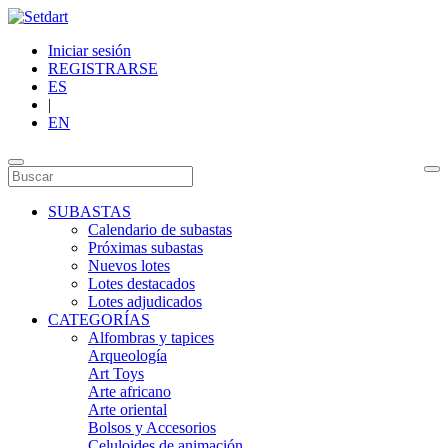
Iniciar sesión
REGISTRARSE
ES
|
EN
SUBASTAS
Calendario de subastas
Próximas subastas
Nuevos lotes
Lotes destacados
Lotes adjudicados
CATEGORÍAS
Alfombras y tapices
Arqueología
Art Toys
Arte africano
Arte oriental
Bolsos y Accesorios
Celuloides de animación