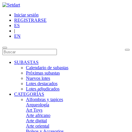
Iniciar sesión
REGISTRARSE
ES
|
EN
SUBASTAS
Calendario de subastas
Próximas subastas
Nuevos lotes
Lotes destacados
Lotes adjudicados
CATEGORÍAS
Alfombras y tapices
Arqueología
Art Toys
Arte africano
Arte digital
Arte oriental
Bolsos y Accesorios