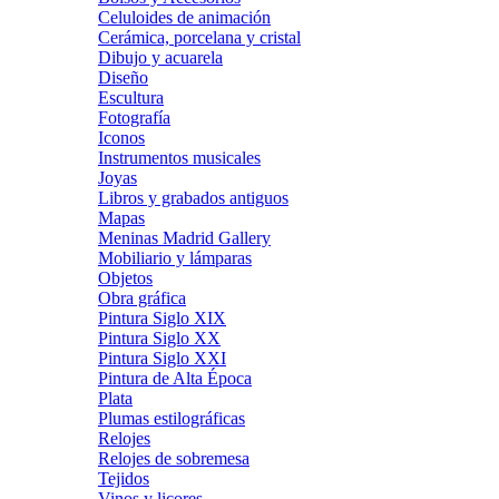
Celuloides de animación
Cerámica, porcelana y cristal
Dibujo y acuarela
Diseño
Escultura
Fotografía
Iconos
Instrumentos musicales
Joyas
Libros y grabados antiguos
Mapas
Meninas Madrid Gallery
Mobiliario y lámparas
Objetos
Obra gráfica
Pintura Siglo XIX
Pintura Siglo XX
Pintura Siglo XXI
Pintura de Alta Época
Plata
Plumas estilográficas
Relojes
Relojes de sobremesa
Tejidos
Vinos y licores