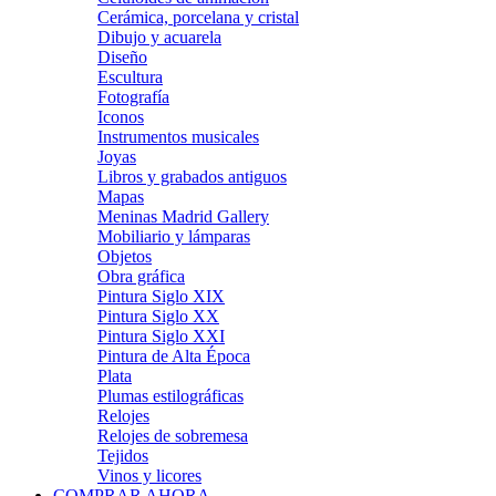
Cerámica, porcelana y cristal
Dibujo y acuarela
Diseño
Escultura
Fotografía
Iconos
Instrumentos musicales
Joyas
Libros y grabados antiguos
Mapas
Meninas Madrid Gallery
Mobiliario y lámparas
Objetos
Obra gráfica
Pintura Siglo XIX
Pintura Siglo XX
Pintura Siglo XXI
Pintura de Alta Época
Plata
Plumas estilográficas
Relojes
Relojes de sobremesa
Tejidos
Vinos y licores
COMPRAR AHORA