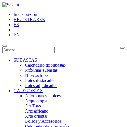
Iniciar sesión
REGISTRARSE
ES
|
EN
SUBASTAS
Calendario de subastas
Próximas subastas
Nuevos lotes
Lotes destacados
Lotes adjudicados
CATEGORÍAS
Alfombras y tapices
Arqueología
Art Toys
Arte africano
Arte oriental
Bolsos y Accesorios
Celuloides de animación