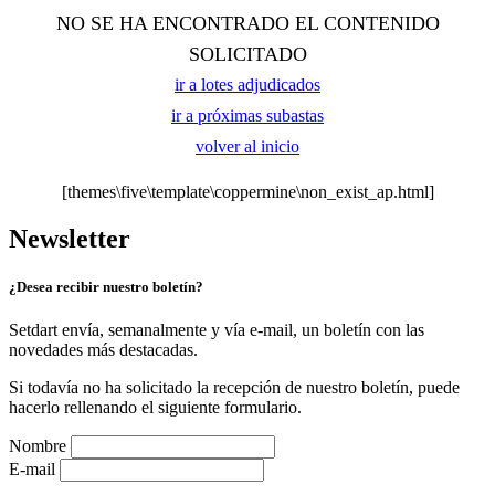
NO SE HA ENCONTRADO EL CONTENIDO
SOLICITADO
ir a lotes adjudicados
ir a próximas subastas
volver al inicio
[themes\five\template\coppermine\non_exist_ap.html]
Newsletter
¿Desea recibir nuestro boletín?
Setdart envía, semanalmente y vía e-mail, un boletín con las
novedades más destacadas.
Si todavía no ha solicitado la recepción de nuestro boletín, puede
hacerlo rellenando el siguiente formulario.
Nombre
E-mail