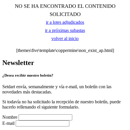
NO SE HA ENCONTRADO EL CONTENIDO
SOLICITADO
ir a lotes adjudicados
ir a próximas subastas
volver al inicio
[themes\five\template\coppermine\non_exist_ap.html]
Newsletter
¿Desea recibir nuestro boletín?
Setdart envía, semanalmente y vía e-mail, un boletín con las
novedades más destacadas.
Si todavía no ha solicitado la recepción de nuestro boletín, puede
hacerlo rellenando el siguiente formulario.
Nombre
E-mail