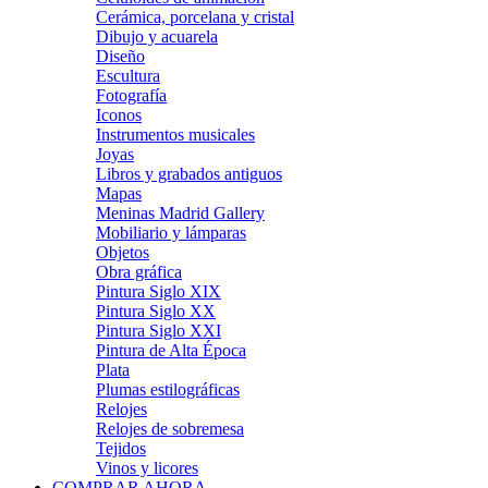
Cerámica, porcelana y cristal
Dibujo y acuarela
Diseño
Escultura
Fotografía
Iconos
Instrumentos musicales
Joyas
Libros y grabados antiguos
Mapas
Meninas Madrid Gallery
Mobiliario y lámparas
Objetos
Obra gráfica
Pintura Siglo XIX
Pintura Siglo XX
Pintura Siglo XXI
Pintura de Alta Época
Plata
Plumas estilográficas
Relojes
Relojes de sobremesa
Tejidos
Vinos y licores
COMPRAR AHORA