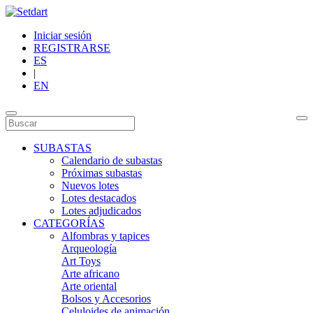
Iniciar sesión
REGISTRARSE
ES
|
EN
SUBASTAS
Calendario de subastas
Próximas subastas
Nuevos lotes
Lotes destacados
Lotes adjudicados
CATEGORÍAS
Alfombras y tapices
Arqueología
Art Toys
Arte africano
Arte oriental
Bolsos y Accesorios
Celuloides de animación