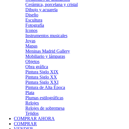
Cerámica, porcelana y cristal
Dibujo y acuarela
Diseño
Escultura
Fotografía
Iconos
Instrumentos musicales
Joyas
Mapas
Meninas Madrid Gallery
Mobiliario y lámparas
Objetos
Obra gráfica
Pintura Siglo XIX
Pintura Siglo XX
Pintura Siglo XXI
Pintura de Alta Época
Plata
Plumas estilográficas
Relojes
Relojes de sobremesa
Tejidos
COMPRAR AHORA
COMPRAR
VENDER