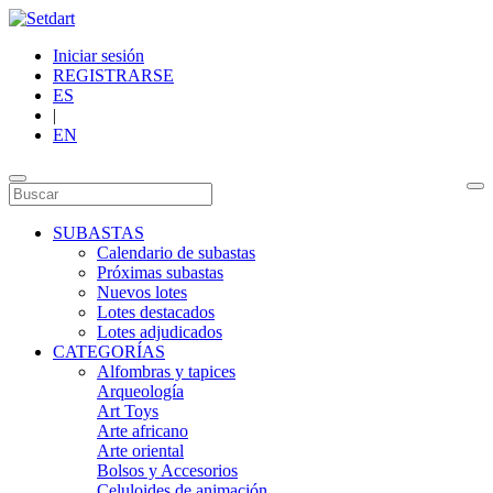
Iniciar sesión
REGISTRARSE
ES
|
EN
SUBASTAS
Calendario de subastas
Próximas subastas
Nuevos lotes
Lotes destacados
Lotes adjudicados
CATEGORÍAS
Alfombras y tapices
Arqueología
Art Toys
Arte africano
Arte oriental
Bolsos y Accesorios
Celuloides de animación