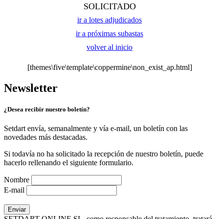
SOLICITADO
ir a lotes adjudicados
ir a próximas subastas
volver al inicio
[themes\five\template\coppermine\non_exist_ap.html]
Newsletter
¿Desea recibir nuestro boletín?
Setdart envía, semanalmente y vía e-mail, un boletín con las
novedades más destacadas.
Si todavía no ha solicitado la recepción de nuestro boletín, puede
hacerlo rellenando el siguiente formulario.
Nombre
E-mail
SETDART ONLINE SL, como responsable del tratamiento, tratará