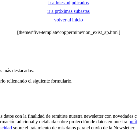
ir a lotes adjudicados
ir a próximas subastas
volver al inicio
[themes\five\template\coppermine\non_exist_ap.html]
es más destacadas.
rlo rellenando el siguiente formulario.
os con la finalidad de remitirte nuestra newsletter con novedades come
ormación adicional y detallada sobre protección de datos en nuestra
polí
vacidad
sobre el tratamiento de mis datos para el envío de la Newsletter.