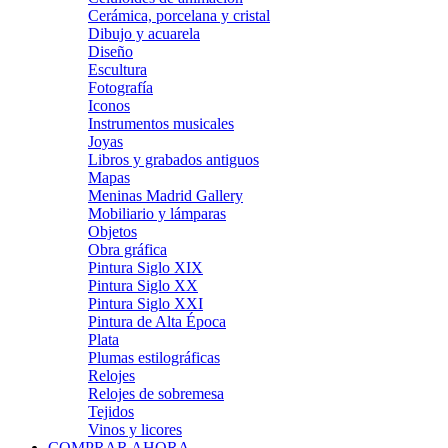
Cerámica, porcelana y cristal
Dibujo y acuarela
Diseño
Escultura
Fotografía
Iconos
Instrumentos musicales
Joyas
Libros y grabados antiguos
Mapas
Meninas Madrid Gallery
Mobiliario y lámparas
Objetos
Obra gráfica
Pintura Siglo XIX
Pintura Siglo XX
Pintura Siglo XXI
Pintura de Alta Época
Plata
Plumas estilográficas
Relojes
Relojes de sobremesa
Tejidos
Vinos y licores
COMPRAR AHORA