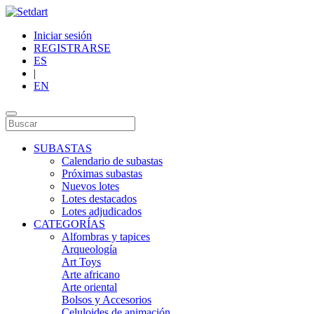
Iniciar sesión
REGISTRARSE
ES
|
EN
SUBASTAS
Calendario de subastas
Próximas subastas
Nuevos lotes
Lotes destacados
Lotes adjudicados
CATEGORÍAS
Alfombras y tapices
Arqueología
Art Toys
Arte africano
Arte oriental
Bolsos y Accesorios
Celuloides de animación