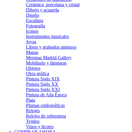
Cerámica, porcelana y cristal
Dibujo y acuarela
Diseño
Escultura
Fotografía
Iconos
Instrumentos musicales
Joyas
Libros y grabados antiguos
Mapas
Meninas Madrid Gallery
Mobiliario y lámparas
Objetos
Obra gráfica
Pintura Siglo XIX
Pintura Siglo XX
Pintura Siglo XXI
Pintura de Alta Época
Plata
Plumas estilográficas
Relojes
Relojes de sobremesa
Tejidos
Vinos y licores
COMPRAR AHORA