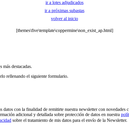
ir a lotes adjudicados
ir a próximas subastas
volver al inicio
[themes\five\template\coppermine\non_exist_ap.html]
es más destacadas.
rlo rellenando el siguiente formulario.
os con la finalidad de remitirte nuestra newsletter con novedades come
ormación adicional y detallada sobre protección de datos en nuestra
polí
vacidad
sobre el tratamiento de mis datos para el envío de la Newsletter.