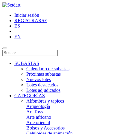
Iniciar sesión
REGISTRARSE
ES
|
EN
SUBASTAS
Calendario de subastas
Próximas subastas
Nuevos lotes
Lotes destacados
Lotes adjudicados
CATEGORÍAS
Alfombras y tapices
Arqueología
Art Toys
Arte africano
Arte oriental
Bolsos y Accesorios
Celuloides de animación