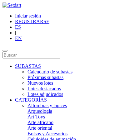
Iniciar sesión
REGISTRARSE
ES
|
EN
SUBASTAS
Calendario de subastas
Próximas subastas
Nuevos lotes
Lotes destacados
Lotes adjudicados
CATEGORÍAS
Alfombras y tapices
Arqueología
Art Toys
Arte africano
Arte oriental
Bolsos y Accesorios
Celuloides de animación