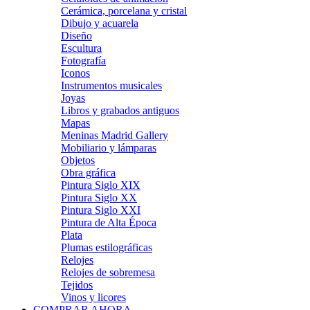
Cerámica, porcelana y cristal
Dibujo y acuarela
Diseño
Escultura
Fotografía
Iconos
Instrumentos musicales
Joyas
Libros y grabados antiguos
Mapas
Meninas Madrid Gallery
Mobiliario y lámparas
Objetos
Obra gráfica
Pintura Siglo XIX
Pintura Siglo XX
Pintura Siglo XXI
Pintura de Alta Época
Plata
Plumas estilográficas
Relojes
Relojes de sobremesa
Tejidos
Vinos y licores
COMPRAR AHORA