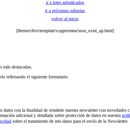
ir a lotes adjudicados
ir a próximas subastas
volver al inicio
[themes\five\template\coppermine\non_exist_ap.html]
es más destacadas.
rlo rellenando el siguiente formulario.
os con la finalidad de remitirte nuestra newsletter con novedades come
ormación adicional y detallada sobre protección de datos en nuestra
polí
vacidad
sobre el tratamiento de mis datos para el envío de la Newsletter.