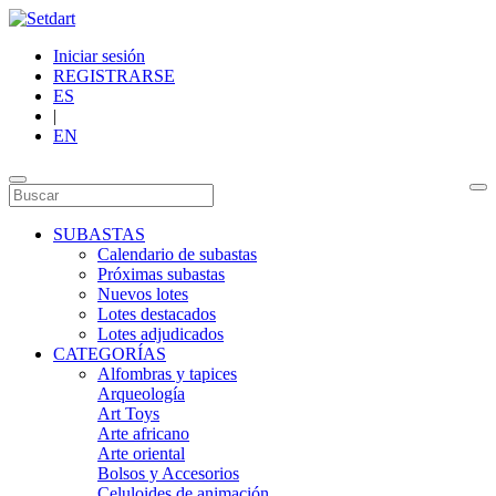
Iniciar sesión
REGISTRARSE
ES
|
EN
SUBASTAS
Calendario de subastas
Próximas subastas
Nuevos lotes
Lotes destacados
Lotes adjudicados
CATEGORÍAS
Alfombras y tapices
Arqueología
Art Toys
Arte africano
Arte oriental
Bolsos y Accesorios
Celuloides de animación