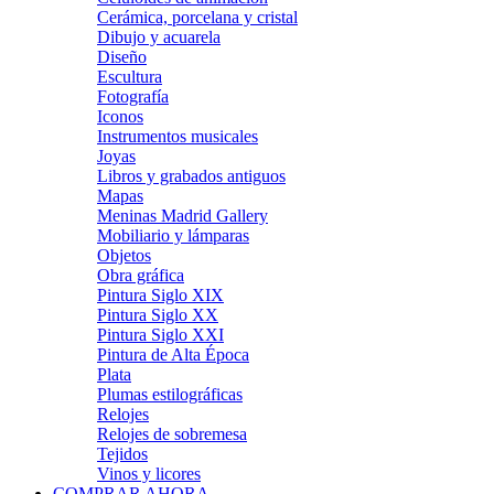
Cerámica, porcelana y cristal
Dibujo y acuarela
Diseño
Escultura
Fotografía
Iconos
Instrumentos musicales
Joyas
Libros y grabados antiguos
Mapas
Meninas Madrid Gallery
Mobiliario y lámparas
Objetos
Obra gráfica
Pintura Siglo XIX
Pintura Siglo XX
Pintura Siglo XXI
Pintura de Alta Época
Plata
Plumas estilográficas
Relojes
Relojes de sobremesa
Tejidos
Vinos y licores
COMPRAR AHORA