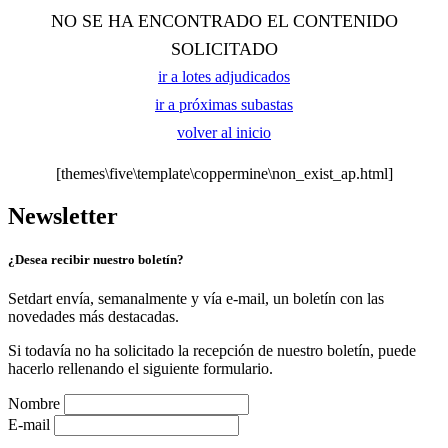
NO SE HA ENCONTRADO EL CONTENIDO
SOLICITADO
ir a lotes adjudicados
ir a próximas subastas
volver al inicio
[themes\five\template\coppermine\non_exist_ap.html]
Newsletter
¿Desea recibir nuestro boletín?
Setdart envía, semanalmente y vía e-mail, un boletín con las
novedades más destacadas.
Si todavía no ha solicitado la recepción de nuestro boletín, puede
hacerlo rellenando el siguiente formulario.
Nombre
E-mail