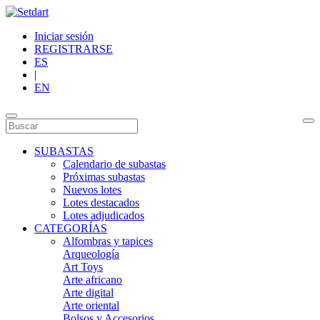
Iniciar sesión
REGISTRARSE
ES
|
EN
SUBASTAS
Calendario de subastas
Próximas subastas
Nuevos lotes
Lotes destacados
Lotes adjudicados
CATEGORÍAS
Alfombras y tapices
Arqueología
Art Toys
Arte africano
Arte digital
Arte oriental
Bolsos y Accesorios