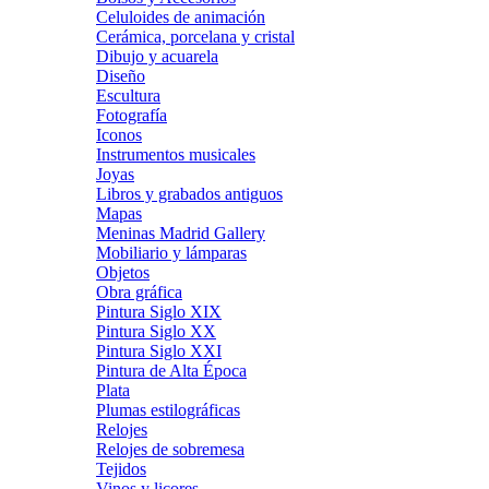
Celuloides de animación
Cerámica, porcelana y cristal
Dibujo y acuarela
Diseño
Escultura
Fotografía
Iconos
Instrumentos musicales
Joyas
Libros y grabados antiguos
Mapas
Meninas Madrid Gallery
Mobiliario y lámparas
Objetos
Obra gráfica
Pintura Siglo XIX
Pintura Siglo XX
Pintura Siglo XXI
Pintura de Alta Época
Plata
Plumas estilográficas
Relojes
Relojes de sobremesa
Tejidos
Vinos y licores