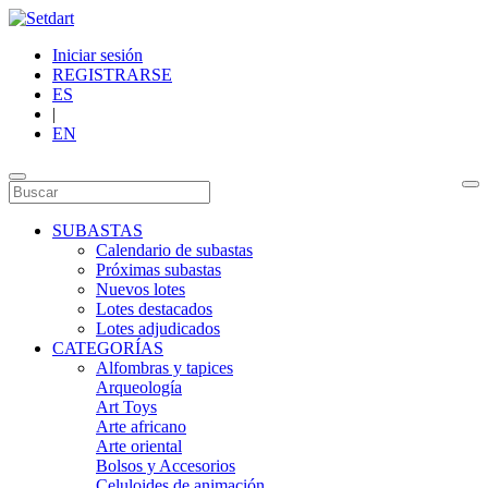
Iniciar sesión
REGISTRARSE
ES
|
EN
SUBASTAS
Calendario de subastas
Próximas subastas
Nuevos lotes
Lotes destacados
Lotes adjudicados
CATEGORÍAS
Alfombras y tapices
Arqueología
Art Toys
Arte africano
Arte oriental
Bolsos y Accesorios
Celuloides de animación