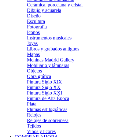
Cerámica, porcelana y cristal
Dibujo y acuarela
Diseño
Escultura
Fotografía
Iconos
Instrumentos musicales
Joyas
Libros y grabados antiguos
Mapas
Meninas Madrid Gallery
Mobiliario y lámparas
Objetos
Obra gráfica
Pintura Siglo XIX
Pintura Siglo XX
Pintura Siglo XXI
Pintura de Alta Época
Plata
Plumas estilográficas
Relojes
Relojes de sobremesa
Tejidos
Vinos y licores
COMPRAR AHORA