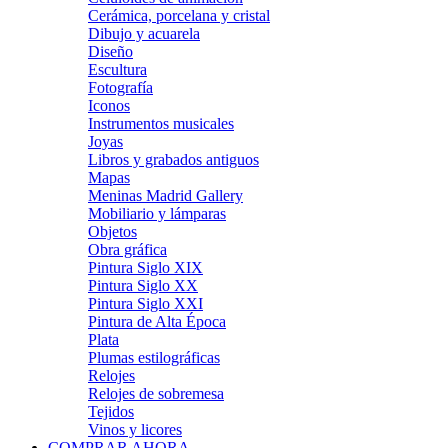
Cerámica, porcelana y cristal
Dibujo y acuarela
Diseño
Escultura
Fotografía
Iconos
Instrumentos musicales
Joyas
Libros y grabados antiguos
Mapas
Meninas Madrid Gallery
Mobiliario y lámparas
Objetos
Obra gráfica
Pintura Siglo XIX
Pintura Siglo XX
Pintura Siglo XXI
Pintura de Alta Época
Plata
Plumas estilográficas
Relojes
Relojes de sobremesa
Tejidos
Vinos y licores
COMPRAR AHORA