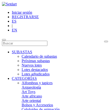
Iniciar sesión
REGISTRARSE
ES
|
EN
SUBASTAS
Calendario de subastas
Próximas subastas
Nuevos lotes
Lotes destacados
Lotes adjudicados
CATEGORÍAS
Alfombras y tapices
Arqueología
Art Toys
Arte africano
Arte oriental
Bolsos y Accesorios
Celuloides de animación