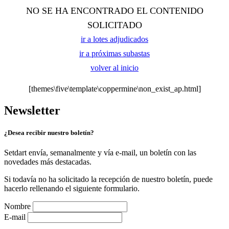
NO SE HA ENCONTRADO EL CONTENIDO
SOLICITADO
ir a lotes adjudicados
ir a próximas subastas
volver al inicio
[themes\five\template\coppermine\non_exist_ap.html]
Newsletter
¿Desea recibir nuestro boletín?
Setdart envía, semanalmente y vía e-mail, un boletín con las
novedades más destacadas.
Si todavía no ha solicitado la recepción de nuestro boletín, puede
hacerlo rellenando el siguiente formulario.
Nombre
E-mail