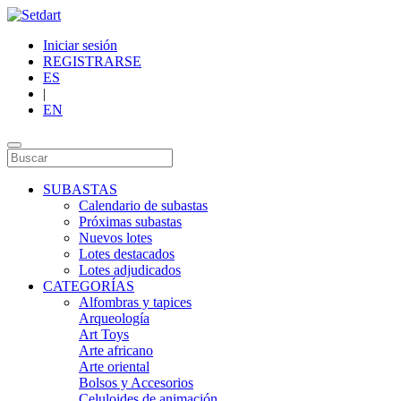
Iniciar sesión
REGISTRARSE
ES
|
EN
SUBASTAS
Calendario de subastas
Próximas subastas
Nuevos lotes
Lotes destacados
Lotes adjudicados
CATEGORÍAS
Alfombras y tapices
Arqueología
Art Toys
Arte africano
Arte oriental
Bolsos y Accesorios
Celuloides de animación