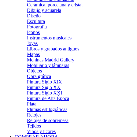
Cerámica, porcelana y cristal
Dibujo y acuarela
Diseño
Escultura
Fotografía
Iconos
Instrumentos musicales
Joyas
Libros y grabados antiguos
Mapas
Meninas Madrid Gallery
Mobiliario y lámparas
Objetos
Obra gráfica
Pintura Siglo XIX
Pintura Siglo XX
Pintura Siglo XXI
Pintura de Alta Época
Plata
Plumas estilográficas
Relojes
Relojes de sobremesa
Tejidos
Vinos y licores
COMPRAR AHORA