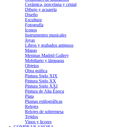
Cerámica, porcelana y cristal
Dibujo y acuarela
Diseño
Escultura
Fotografía
Iconos
Instrumentos musicales
Joyas
Libros y grabados antiguos
Mapas
Meninas Madrid Gallery
Mobiliario y lámparas
Objetos
Obra gráfica
Pintura Siglo XIX
Pintura Siglo XX
Pintura Siglo XXI
Pintura de Alta Época
Plata
Plumas estilográficas
Relojes
Relojes de sobremesa
Tejidos
Vinos y licores
COMPRAR AHORA