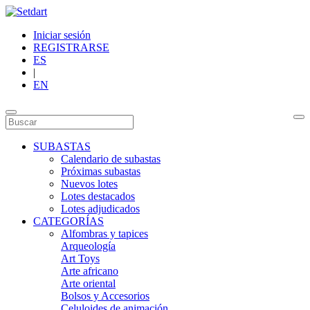
Iniciar sesión
REGISTRARSE
ES
|
EN
SUBASTAS
Calendario de subastas
Próximas subastas
Nuevos lotes
Lotes destacados
Lotes adjudicados
CATEGORÍAS
Alfombras y tapices
Arqueología
Art Toys
Arte africano
Arte oriental
Bolsos y Accesorios
Celuloides de animación