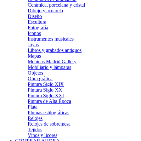
Cerámica, porcelana y cristal
Dibujo y acuarela
Diseño
Escultura
Fotografía
Iconos
Instrumentos musicales
Joyas
Libros y grabados antiguos
Mapas
Meninas Madrid Gallery
Mobiliario y lámparas
Objetos
Obra gráfica
Pintura Siglo XIX
Pintura Siglo XX
Pintura Siglo XXI
Pintura de Alta Época
Plata
Plumas estilográficas
Relojes
Relojes de sobremesa
Tejidos
Vinos y licores
COMPRAR AHORA