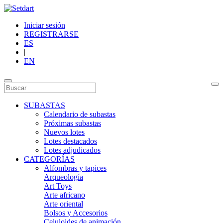
Iniciar sesión
REGISTRARSE
ES
|
EN
SUBASTAS
Calendario de subastas
Próximas subastas
Nuevos lotes
Lotes destacados
Lotes adjudicados
CATEGORÍAS
Alfombras y tapices
Arqueología
Art Toys
Arte africano
Arte oriental
Bolsos y Accesorios
Celuloides de animación