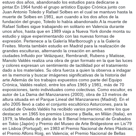
estuvo dos años, abandonado los estudios para dedicarse a
pintar.En 1964 fundó el grupo artístico Equipo Crónica junto con
Juan Antonio Toledo y Rafael Solbes en el cual se mantuvo hasta la
muerte de Solbes en 1981, aun cuando a los dos años de la
fundación del grupo, Toledo lo había abandonado.A la muerte de
Rafael Solbes sigue trabajando en solitario en Valencia durante
unos años, hasta que en 1989 viaja a Nueva York donde monta su
estudio y sigue experimentando con las nuevas formas de
expresión. Pertenece a la Galería Marlborough y a la Galería
Freites. Monta también estudio en Madrid para la realización de
grandes esculturas, alternando la creación en ambas
ciudades.Influido por Velázquez, Rembrandt, Rubens y Matisse,
Manolo Valdés realiza una obra de gran formato en la que las luces
y colores expresan un sentimiento de tactilidad por el tratamiento
dado a los materiales. Su obra fuerza a quien la observa a indagar
en la memoria y buscar imágenes significativas de la historia del
arte.Además de los trabajos expuestos como parte del Equipo
Crónica, Valdés realizó, entre los años 1965 y 1981, más de 70
exposiciones, tanto individuales como colectivas. Como escultor, es
autor de La Dama del Manzanares (2003), obra de 13 metros de
altura situada en el Parque Lineal del Manzanares (Madrid). En el
año 2005 llevó a cabo el conjunto escultórico Asturcones, para la
ciudad de Oviedo.Valdés ha recibido varios premios, entre los que
destacan: en 1965 los premios Lissone y Biella, en Milán (Italia), en
1979, la Medalla de plata de la II Bienal Internacional de Grabados
en Tokio (Japón) y Premio del Museo de Arte Bridgestone en Lis'79
en Lisboa (Portugal); en 1983 el Premio Nacional de Artes Plásticas;
el Premio Alfons Roig, en Valencia; el Premio Nacional de Bellas