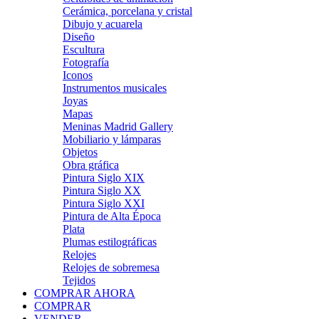
Cerámica, porcelana y cristal
Dibujo y acuarela
Diseño
Escultura
Fotografía
Iconos
Instrumentos musicales
Joyas
Mapas
Meninas Madrid Gallery
Mobiliario y lámparas
Objetos
Obra gráfica
Pintura Siglo XIX
Pintura Siglo XX
Pintura Siglo XXI
Pintura de Alta Época
Plata
Plumas estilográficas
Relojes
Relojes de sobremesa
Tejidos
COMPRAR AHORA
COMPRAR
VENDER