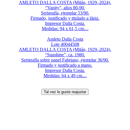
AMLETO DALLA COSTA (Milán, 1929–2024).
“Vanity”, años 80-90.
Serigrafía, ejemplar 53/90.
Firmado, justificado y titulado a lápiz.
Impresor Dalla Costa.
Medidas: 94 x 61,5 cm....
Amleto Dalla Costa
Lote 40044508
AMLETO DALLA COSTA (Milán, 1929–2024).
“Sunshine”, ca. 1980.
Serigrafía sobre papel Fabriano, ejemplar 36/90.
Firmado y justificado a mano.
Impresor Dalla Costa.
Medidas: 64 x 49 cm....