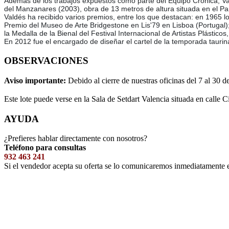
Además de los trabajos expuestos como parte del Equipo Crónica, Val
del Manzanares (2003), obra de 13 metros de altura situada en el Par
Valdés ha recibido varios premios, entre los que destacan: en 1965 los
Premio del Museo de Arte Bridgestone en Lis'79 en Lisboa (Portugal);
la Medalla de la Bienal del Festival Internacional de Artistas Plásti
En 2012 fue el encargado de diseñar el cartel de la temporada taurin
OBSERVACIONES
Aviso importante:
Debido al cierre de nuestras oficinas del 7 al 30 d
Este lote puede verse en la Sala de Setdart Valencia situada en calle C
AYUDA
¿Prefieres hablar directamente con nosotros?
Teléfono para consultas
932 463 241
Si el vendedor acepta su oferta se lo comunicaremos inmediatamente 