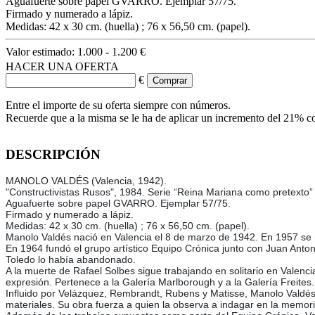
Aguafuerte sobre papel GVARRO. Ejemplar 57/75.
Firmado y numerado a lápiz.
Medidas: 42 x 30 cm. (huella) ; 76 x 56,50 cm. (papel).
Valor estimado:
1.000 - 1.200 €
HACER UNA OFERTA
€
Entre el importe de su oferta siempre con números.
Recuerde que a la misma se le ha de aplicar un incremento del 21% c
DESCRIPCIÓN
MANOLO VALDÉS (Valencia, 1942).
"Constructivistas Rusos", 1984. Serie “Reina Mariana como pretexto”
Aguafuerte sobre papel GVARRO. Ejemplar 57/75.
Firmado y numerado a lápiz.
Medidas: 42 x 30 cm. (huella) ; 76 x 56,50 cm. (papel).
Manolo Valdés nació en Valencia el 8 de marzo de 1942. En 1957 se m
En 1964 fundó el grupo artístico Equipo Crónica junto con Juan Anto
Toledo lo había abandonado.
A la muerte de Rafael Solbes sigue trabajando en solitario en Vale
expresión. Pertenece a la Galería Marlborough y a la Galería Freites
Influido por Velázquez, Rembrandt, Rubens y Matisse, Manolo Valdés r
materiales. Su obra fuerza a quien la observa a indagar en la memoria 