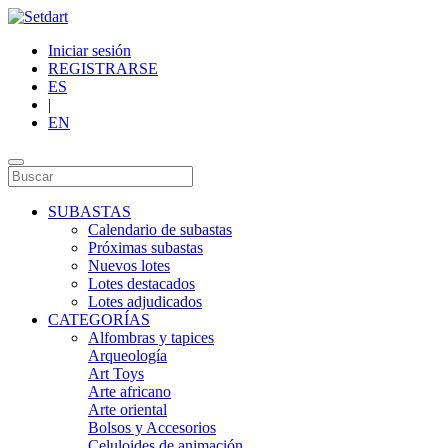
Iniciar sesión
REGISTRARSE
ES
|
EN
SUBASTAS
Calendario de subastas
Próximas subastas
Nuevos lotes
Lotes destacados
Lotes adjudicados
CATEGORÍAS
Alfombras y tapices
Arqueología
Art Toys
Arte africano
Arte oriental
Bolsos y Accesorios
Celuloides de animación