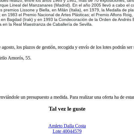
dés realizó, entre los años 1965 y 1981, más de 70 exposiciones, tan
que Lineal del Manzanares (Madrid). En el año 2005 llevó a cabo el co
 premios Lissone y Biella, en Milán (Italia), en 1979, la Medalla de pl
 en 1983 el Premio Nacional de Artes Plásticas; el Premio Alfons Roig,
cos, en Bagdad (Irak) y en 1993 la Condecoración de la Orden de Andrés
a en la Real Maestranza de Caballería de Sevilla.
e agosto, los plazos de gestión, recogida y envío de los lotes podrán ser
irilo Amorós, 55.
enviándole un presupuesto a medida. Para realizar una oferta ha de es
Tal vez le guste
Amleto Dalla Costa
Lote 40044579