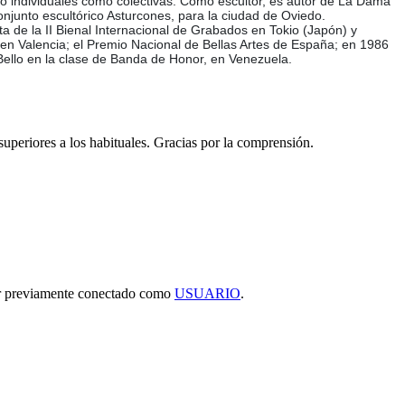
to individuales como colectivas. Como escultor, es autor de La Dama
njunto escultórico Asturcones, para la ciudad de Oviedo.
ata de la II Bienal Internacional de Grabados en Tokio (Japón) y
 en Valencia; el Premio Nacional de Bellas Artes de España; en 1986
 Bello en la clase de Banda de Honor, en Venezuela.
 superiores a los habituales. Gracias por la comprensión.
tar previamente conectado como
USUARIO
.