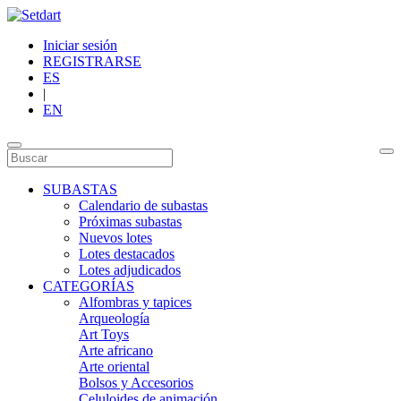
Iniciar sesión
REGISTRARSE
ES
|
EN
SUBASTAS
Calendario de subastas
Próximas subastas
Nuevos lotes
Lotes destacados
Lotes adjudicados
CATEGORÍAS
Alfombras y tapices
Arqueología
Art Toys
Arte africano
Arte oriental
Bolsos y Accesorios
Celuloides de animación