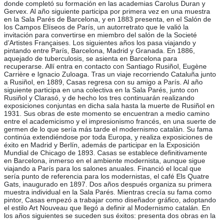
donde completó su formación en las academias Carolus Duran y
Gervex. Al año siguiente participa por primera vez en una muestra
en la Sala Parés de Barcelona, y en 1883 presenta, en el Salón de
los Campos Elíseos de París, un autorretrato que le valió la
invitación para convertirse en miembro del salón de la Societé
d’Artistes Françaises. Los siguientes años los pasa viajando y
pintando entre París, Barcelona, Madrid y Granada. En 1886,
aquejado de tuberculosis, se asienta en Barcelona para
recuperarse. Allí entra en contacto con Santiago Rusiñol, Eugène
Carrière e Ignacio Zuloaga. Tras un viaje recorriendo Cataluña junto
a Rusiñol, en 1889, Casas regresa con su amigo a París. Al año
siguiente participa en una colectiva en la Sala Parés, junto con
Rusiñol y Clarasó, y de hecho los tres continuarán realizando
exposiciones conjuntas en dicha sala hasta la muerte de Rusiñol en
1931. Sus obras de este momento se encuentran a medio camino
entre el academicismo y el impresionismo francés, en una suerte de
germen de lo que sería más tarde el modernismo catalán. Su fama
continúa extendiéndose por toda Europa, y realiza exposiciones de
éxito en Madrid y Berlín, además de participar en la Exposición
Mundial de Chicago de 1893. Casas se establece definitivamente
en Barcelona, inmerso en el ambiente modernista, aunque sigue
viajando a París para los salones anuales. Financió el local que
sería punto de referencia para los modernistas, el café Els Quatre
Gats, inaugurado en 1897. Dos años después organiza su primera
muestra individual en la Sala Parés. Mientras crecía su fama como
pintor, Casas empezó a trabajar como diseñador gráfico, adoptando
el estilo Art Nouveau que llegó a definir al Modernismo catalán. En
los años siguientes se suceden sus éxitos: presenta dos obras en la