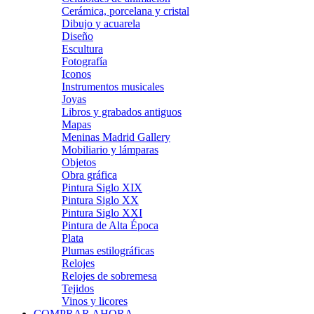
Cerámica, porcelana y cristal
Dibujo y acuarela
Diseño
Escultura
Fotografía
Iconos
Instrumentos musicales
Joyas
Libros y grabados antiguos
Mapas
Meninas Madrid Gallery
Mobiliario y lámparas
Objetos
Obra gráfica
Pintura Siglo XIX
Pintura Siglo XX
Pintura Siglo XXI
Pintura de Alta Época
Plata
Plumas estilográficas
Relojes
Relojes de sobremesa
Tejidos
Vinos y licores
COMPRAR AHORA