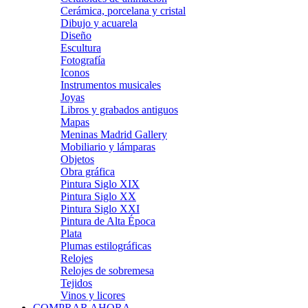
Cerámica, porcelana y cristal
Dibujo y acuarela
Diseño
Escultura
Fotografía
Iconos
Instrumentos musicales
Joyas
Libros y grabados antiguos
Mapas
Meninas Madrid Gallery
Mobiliario y lámparas
Objetos
Obra gráfica
Pintura Siglo XIX
Pintura Siglo XX
Pintura Siglo XXI
Pintura de Alta Época
Plata
Plumas estilográficas
Relojes
Relojes de sobremesa
Tejidos
Vinos y licores
COMPRAR AHORA