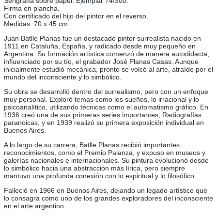
Serigrafía sobre papel. Ejemplar 74/300.
Firma en plancha.
Con certificado del hijo del pintor en el reverso.
Medidas: 70 x 45 cm.
Juan Batlle Planas fue un destacado pintor surrealista nacido en
1911 en Cataluña, España, y radicado desde muy pequeño en
Argentina. Su formación artística comenzó de manera autodidacta,
influenciado por su tío, el grabador José Planas Casas. Aunque
inicialmente estudió mecánica, pronto se volcó al arte, atraído por el
mundo del inconsciente y lo simbólico.
Su obra se desarrolló dentro del surrealismo, pero con un enfoque
muy personal. Exploró temas como los sueños, lo irracional y lo
psicoanalítico, utilizando técnicas como el automatismo gráfico. En
1936 creó una de sus primeras series importantes, Radiografías
paranoicas, y en 1939 realizó su primera exposición individual en
Buenos Aires.
A lo largo de su carrera, Batlle Planas recibió importantes
reconocimientos, como el Premio Palanza, y expuso en museos y
galerías nacionales e internacionales. Su pintura evolucionó desde
lo simbólico hacia una abstracción más lírica, pero siempre
mantuvo una profunda conexión con lo espiritual y lo filosófico.
Falleció en 1966 en Buenos Aires, dejando un legado artístico que
lo consagra como uno de los grandes exploradores del inconsciente
en el arte argentino.