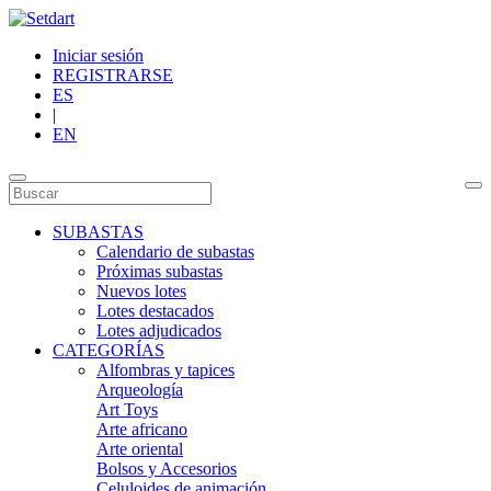
Iniciar sesión
REGISTRARSE
ES
|
EN
SUBASTAS
Calendario de subastas
Próximas subastas
Nuevos lotes
Lotes destacados
Lotes adjudicados
CATEGORÍAS
Alfombras y tapices
Arqueología
Art Toys
Arte africano
Arte oriental
Bolsos y Accesorios
Celuloides de animación