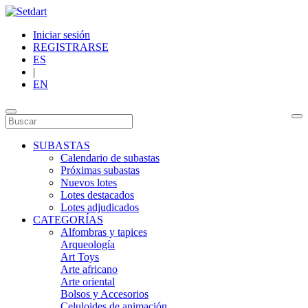
Iniciar sesión
REGISTRARSE
ES
|
EN
SUBASTAS
Calendario de subastas
Próximas subastas
Nuevos lotes
Lotes destacados
Lotes adjudicados
CATEGORÍAS
Alfombras y tapices
Arqueología
Art Toys
Arte africano
Arte oriental
Bolsos y Accesorios
Celuloides de animación