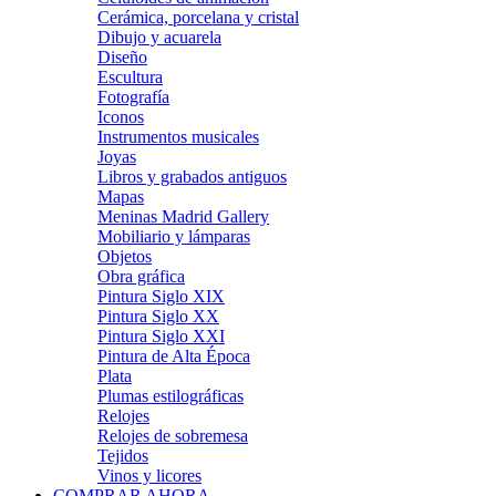
Cerámica, porcelana y cristal
Dibujo y acuarela
Diseño
Escultura
Fotografía
Iconos
Instrumentos musicales
Joyas
Libros y grabados antiguos
Mapas
Meninas Madrid Gallery
Mobiliario y lámparas
Objetos
Obra gráfica
Pintura Siglo XIX
Pintura Siglo XX
Pintura Siglo XXI
Pintura de Alta Época
Plata
Plumas estilográficas
Relojes
Relojes de sobremesa
Tejidos
Vinos y licores
COMPRAR AHORA