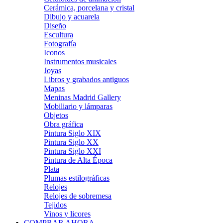
Cerámica, porcelana y cristal
Dibujo y acuarela
Diseño
Escultura
Fotografía
Iconos
Instrumentos musicales
Joyas
Libros y grabados antiguos
Mapas
Meninas Madrid Gallery
Mobiliario y lámparas
Objetos
Obra gráfica
Pintura Siglo XIX
Pintura Siglo XX
Pintura Siglo XXI
Pintura de Alta Época
Plata
Plumas estilográficas
Relojes
Relojes de sobremesa
Tejidos
Vinos y licores
COMPRAR AHORA