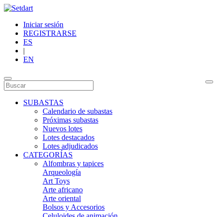
Iniciar sesión
REGISTRARSE
ES
|
EN
SUBASTAS
Calendario de subastas
Próximas subastas
Nuevos lotes
Lotes destacados
Lotes adjudicados
CATEGORÍAS
Alfombras y tapices
Arqueología
Art Toys
Arte africano
Arte oriental
Bolsos y Accesorios
Celuloides de animación