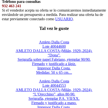
Teléfono para consultas
932 463 241
Si el vendedor acepta su oferta se lo comunicaremos inmediatamente
enviándole un presupuesto a medida. Para realizar una oferta ha de
estar previamente conectado como
USUARIO
.
Tal vez le guste
Amleto Dalla Costa
Lote 40044600
AMLETO DALLA COSTA (Milán, 1929–2024).
“Dona”.
Serigrafía sobre papel Fabriano, ejemplar 90/90.
Firmado y justificado a lápiz.
Impresor Dalla Costa.
Medidas: 50 x 65 cm....
Amleto Dalla Costa
Lote 40044553
AMLETO DALLA COSTA (Milán, 1929–2024).
“L’Orecchino”, años 80-90.
Serigrafía, ejemplar P.A. VII/XX.
Firmado y justificado a mano.
Impresor Dalla Costa.