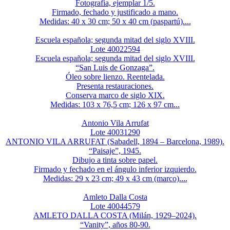
Fotografía, ejemplar 1/5.
Firmado, fechado y justificado a mano.
Medidas: 40 x 30 cm; 50 x 40 cm (paspartú)....
Escuela española; segunda mitad del siglo XVIII.
Lote 40022594
Escuela española; segunda mitad del siglo XVIII.
“San Luis de Gonzaga”.
Óleo sobre lienzo. Reentelada.
Presenta restauraciones.
Conserva marco de siglo XIX.
Medidas: 103 x 76,5 cm; 126 x 97 cm...
Antonio Vila Arrufat
Lote 40031290
ANTONIO VILA ARRUFAT (Sabadell, 1894 – Barcelona, 1989).
“Paisaje”, 1945.
Dibujo a tinta sobre papel.
Firmado y fechado en el ángulo inferior izquierdo.
Medidas: 29 x 23 cm; 49 x 43 cm (marco)....
Amleto Dalla Costa
Lote 40044579
AMLETO DALLA COSTA (Milán, 1929–2024).
“Vanity”, años 80-90.