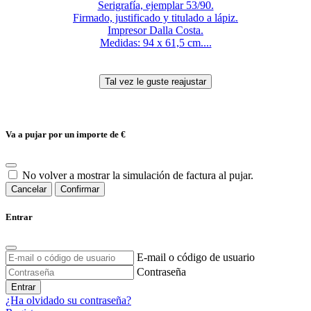
Serigrafía, ejemplar 53/90.
Firmado, justificado y titulado a lápiz.
Impresor Dalla Costa.
Medidas: 94 x 61,5 cm....
Va a pujar por un importe de
€
No volver a mostrar la simulación de factura al pujar.
Cancelar
Confirmar
Entrar
E-mail o código de usuario
Contraseña
Entrar
¿Ha olvidado su contraseña?