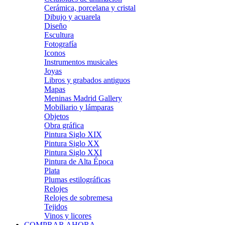
Cerámica, porcelana y cristal
Dibujo y acuarela
Diseño
Escultura
Fotografía
Iconos
Instrumentos musicales
Joyas
Libros y grabados antiguos
Mapas
Meninas Madrid Gallery
Mobiliario y lámparas
Objetos
Obra gráfica
Pintura Siglo XIX
Pintura Siglo XX
Pintura Siglo XXI
Pintura de Alta Época
Plata
Plumas estilográficas
Relojes
Relojes de sobremesa
Tejidos
Vinos y licores
COMPRAR AHORA