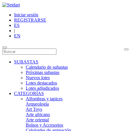
Iniciar sesión
REGISTRARSE
ES
|
EN
SUBASTAS
Calendario de subastas
Próximas subastas
Nuevos lotes
Lotes destacados
Lotes adjudicados
CATEGORÍAS
Alfombras y tapices
Arqueología
Art Toys
Arte africano
Arte oriental
Bolsos y Accesorios
Celuloides de animación