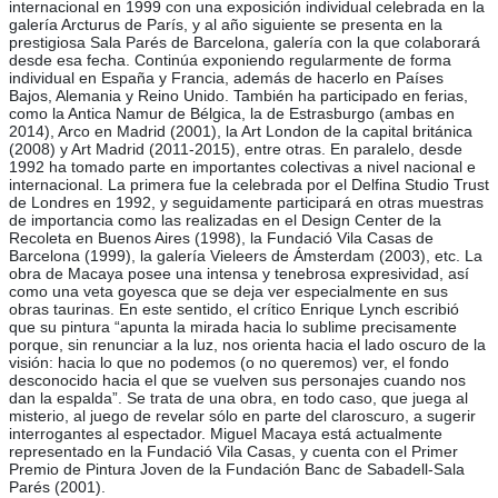
internacional en 1999 con una exposición individual celebrada en la
galería Arcturus de París, y al año siguiente se presenta en la
prestigiosa Sala Parés de Barcelona, galería con la que colaborará
desde esa fecha. Continúa exponiendo regularmente de forma
individual en España y Francia, además de hacerlo en Países
Bajos, Alemania y Reino Unido. También ha participado en ferias,
como la Antica Namur de Bélgica, la de Estrasburgo (ambas en
2014), Arco en Madrid (2001), la Art London de la capital británica
(2008) y Art Madrid (2011-2015), entre otras. En paralelo, desde
1992 ha tomado parte en importantes colectivas a nivel nacional e
internacional. La primera fue la celebrada por el Delfina Studio Trust
de Londres en 1992, y seguidamente participará en otras muestras
de importancia como las realizadas en el Design Center de la
Recoleta en Buenos Aires (1998), la Fundació Vila Casas de
Barcelona (1999), la galería Vieleers de Ámsterdam (2003), etc. La
obra de Macaya posee una intensa y tenebrosa expresividad, así
como una veta goyesca que se deja ver especialmente en sus
obras taurinas. En este sentido, el crítico Enrique Lynch escribió
que su pintura “apunta la mirada hacia lo sublime precisamente
porque, sin renunciar a la luz, nos orienta hacia el lado oscuro de la
visión: hacia lo que no podemos (o no queremos) ver, el fondo
desconocido hacia el que se vuelven sus personajes cuando nos
dan la espalda”. Se trata de una obra, en todo caso, que juega al
misterio, al juego de revelar sólo en parte del claroscuro, a sugerir
interrogantes al espectador. Miguel Macaya está actualmente
representado en la Fundació Vila Casas, y cuenta con el Primer
Premio de Pintura Joven de la Fundación Banc de Sabadell-Sala
Parés (2001).