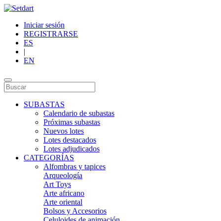
Iniciar sesión
REGISTRARSE
ES
|
EN
SUBASTAS
Calendario de subastas
Próximas subastas
Nuevos lotes
Lotes destacados
Lotes adjudicados
CATEGORÍAS
Alfombras y tapices
Arqueología
Art Toys
Arte africano
Arte oriental
Bolsos y Accesorios
Celuloides de animación