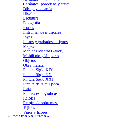
Cerámica, porcelana y cristal
Dibujo y acuarela
Diseño
Escultura
Fotografía
Iconos
Instrumentos musicales
Joyas
Libros y grabados antiguos
Mapas
Meninas Madrid Gallery
Mobiliario y lámparas
Objetos
Obra gráfica
Pintura Siglo XIX
Pintura Siglo XX
Pintura Siglo XXI
Pintura de Alta Época
Plata
Plumas estilográficas
Relojes
Relojes de sobremesa
Tejidos
Vinos y licores
COMPRAR AHORA