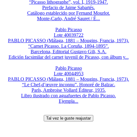
“Picasso lithographe”, vol. I, 1919-1947.
Prefacio de Jaime Sabartés.
Catálogo establecido por Fernand Mourlot.
Monte-Carlo, André Sauret / É...
Pablo Picasso
Lote 40039722
PABLO PICASSO (Málaga, 1881 – Mougins, Francia, 1973).
“Carnet Picasso. La Coruña, 1894-1895”.
Barcelona, Editorial Gustavo Gili, S.A.
Edición facsimilar del carnet juvenil de Picasso, con álbum y...
Pablo Picasso
Lote 40044953
PABLO PICASSO (Málaga, 1881 – Mougins, Francia, 1973).
“Le Chef-d’œuvre inconnu”. Honoré de Balzac.
París, Ambroise Vollard Éditeur, 1935.
Libro ilustrado con aguafuertes de Pablo Picasso.
Ejempla...