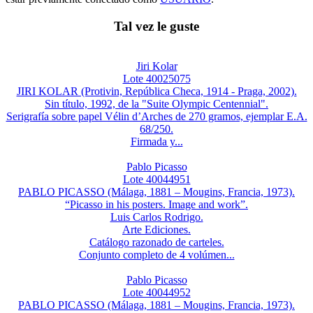
Tal vez le guste
Jiri Kolar
Lote 40025075
JIRI KOLAR (Protivin, República Checa, 1914 - Praga, 2002).
Sin título, 1992, de la "Suite Olympic Centennial".
Serigrafía sobre papel Vélin d’Arches de 270 gramos, ejemplar E.A.
68/250.
Firmada y...
Pablo Picasso
Lote 40044951
PABLO PICASSO (Málaga, 1881 – Mougins, Francia, 1973).
“Picasso in his posters. Image and work”.
Luis Carlos Rodrigo.
Arte Ediciones.
Catálogo razonado de carteles.
Conjunto completo de 4 volúmen...
Pablo Picasso
Lote 40044952
PABLO PICASSO (Málaga, 1881 – Mougins, Francia, 1973).