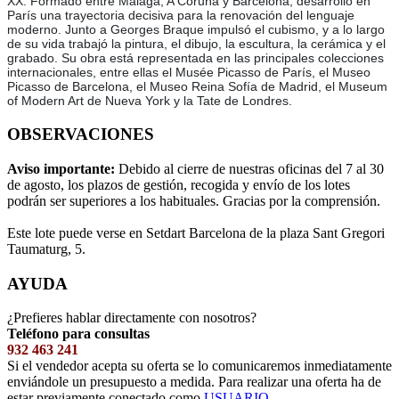
XX. Formado entre Málaga, A Coruña y Barcelona, desarrolló en
París una trayectoria decisiva para la renovación del lenguaje
moderno. Junto a Georges Braque impulsó el cubismo, y a lo largo
de su vida trabajó la pintura, el dibujo, la escultura, la cerámica y el
grabado. Su obra está representada en las principales colecciones
internacionales, entre ellas el Musée Picasso de París, el Museo
Picasso de Barcelona, el Museo Reina Sofía de Madrid, el Museum
of Modern Art de Nueva York y la Tate de Londres.
OBSERVACIONES
Aviso importante:
Debido al cierre de nuestras oficinas del 7 al 30
de agosto, los plazos de gestión, recogida y envío de los lotes
podrán ser superiores a los habituales. Gracias por la comprensión.
Este lote puede verse en Setdart Barcelona de la plaza Sant Gregori
Taumaturg, 5.
AYUDA
¿Prefieres hablar directamente con nosotros?
Teléfono para consultas
932 463 241
Si el vendedor acepta su oferta se lo comunicaremos inmediatamente
enviándole un presupuesto a medida. Para realizar una oferta ha de
estar previamente conectado como
USUARIO
.