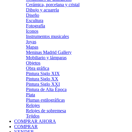
Cerámica, porcelana y cristal
Dibujo y acuarela
Diseño
Escultura
Fotografía
Iconos
Instrumentos musicales
Joyas
Mapas
Meninas Madrid Gallery
Mobiliario y lámparas
Objetos
Obra gráfica
Pintura Siglo XIX
Pintura Siglo XX
Pintura Siglo XXI
Pintura de Alta Época
Plata
Plumas estilográficas
Relojes
Relojes de sobremesa
Tejidos
COMPRAR AHORA
COMPRAR
VENDER