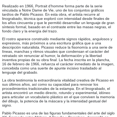
Realizado en 1966, Portrait d’homme forma parte de la serie
vinculada a Notre Dame de Vie, uno de los conjuntos gráficos
tardíos de Pablo Picasso. En esta obra, el artista recurre al
linograbado, técnica que exploró con intensidad desde finales de
los años cincuenta y que le permitió desarrollar un lenguaje de gran
síntesis formal, basado en el contraste entre las masas negras, el
fondo claro y la energía del trazo.
El rostro aparece construido mediante signos rápidos, angulosos y
expresivos, más próximos a una escritura gráfica que a una
descripción naturalista. Picasso reduce la fisonomía a una serie de
líneas, manchas y ritmos visuales que condensan el carácter del
retratado sin renunciar al humor, la deformación y la libertad
inventiva propias de su obra final. La fecha inscrita en la plancha,
16 de febrero de 1966, refuerza el carácter inmediato de la imagen,
concebida como una suerte de apunte incisivo trasladado al
lenguaje del grabado.
La obra testimonia la extraordinaria vitalidad creativa de Picasso en
sus últimos años, así como su capacidad para renovar los
procedimientos tradicionales de la estampa. En el linograbado, el
artista encontró un medio directo, rotundo y experimental, idóneo
para articular un vocabulario plástico en el que conviven la memoria
del dibujo, la potencia de la máscara y la intensidad gestual del
signo.
Pablo Picasso es una de las figuras fundamentales del arte del siglo