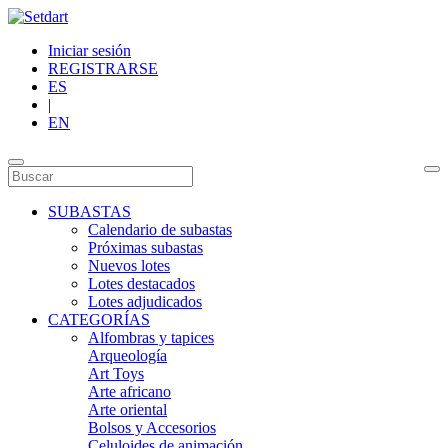
Iniciar sesión
REGISTRARSE
ES
|
EN
SUBASTAS
Calendario de subastas
Próximas subastas
Nuevos lotes
Lotes destacados
Lotes adjudicados
CATEGORÍAS
Alfombras y tapices
Arqueología
Art Toys
Arte africano
Arte oriental
Bolsos y Accesorios
Celuloides de animación