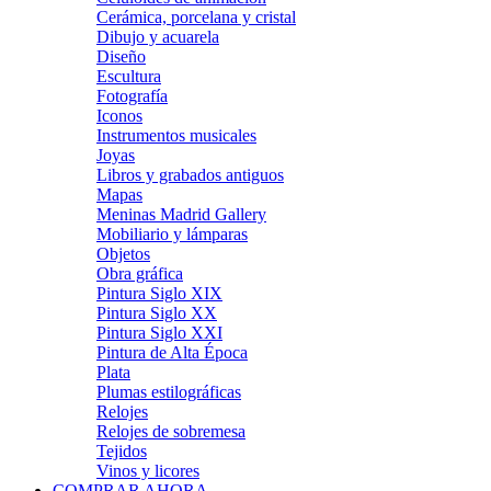
Cerámica, porcelana y cristal
Dibujo y acuarela
Diseño
Escultura
Fotografía
Iconos
Instrumentos musicales
Joyas
Libros y grabados antiguos
Mapas
Meninas Madrid Gallery
Mobiliario y lámparas
Objetos
Obra gráfica
Pintura Siglo XIX
Pintura Siglo XX
Pintura Siglo XXI
Pintura de Alta Época
Plata
Plumas estilográficas
Relojes
Relojes de sobremesa
Tejidos
Vinos y licores
COMPRAR AHORA