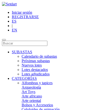
Iniciar sesión
REGISTRARSE
ES
|
EN
SUBASTAS
Calendario de subastas
Próximas subastas
Nuevos lotes
Lotes destacados
Lotes adjudicados
CATEGORÍAS
Alfombras y tapices
Arqueología
Art Toys
Arte africano
Arte oriental
Bolsos y Accesorios
Celuloides de animación