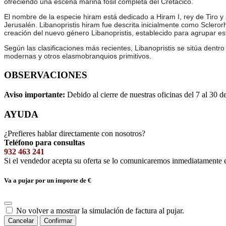
ofreciendo una escena marina fósil completa del Cretácico.
El nombre de la especie hiram está dedicado a Hiram I, rey de Tiro 
Jerusalén. Libanopristis hiram fue descrita inicialmente como Scleror
creación del nuevo género Libanopristis, establecido para agrupar est
Según las clasificaciones más recientes, Libanopristis se sitúa dentro
modernas y otros elasmobranquios primitivos.
OBSERVACIONES
Aviso importante:
Debido al cierre de nuestras oficinas del 7 al 30 d
AYUDA
¿Prefieres hablar directamente con nosotros?
Teléfono para consultas
932 463 241
Si el vendedor acepta su oferta se lo comunicaremos inmediatamente 
Va a pujar por un importe de
€
No volver a mostrar la simulación de factura al pujar.
Cancelar
Confirmar