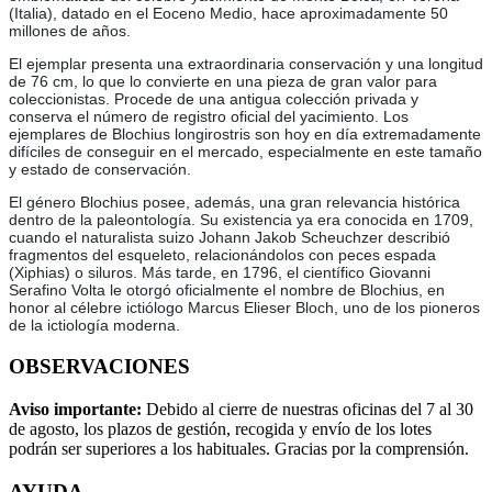
(Italia), datado en el Eoceno Medio, hace aproximadamente 50
millones de años.
El ejemplar presenta una extraordinaria conservación y una longitud
de 76 cm, lo que lo convierte en una pieza de gran valor para
coleccionistas. Procede de una antigua colección privada y
conserva el número de registro oficial del yacimiento. Los
ejemplares de Blochius longirostris son hoy en día extremadamente
difíciles de conseguir en el mercado, especialmente en este tamaño
y estado de conservación.
El género Blochius posee, además, una gran relevancia histórica
dentro de la paleontología. Su existencia ya era conocida en 1709,
cuando el naturalista suizo Johann Jakob Scheuchzer describió
fragmentos del esqueleto, relacionándolos con peces espada
(Xiphias) o siluros. Más tarde, en 1796, el científico Giovanni
Serafino Volta le otorgó oficialmente el nombre de Blochius, en
honor al célebre ictiólogo Marcus Elieser Bloch, uno de los pioneros
de la ictiología moderna.
OBSERVACIONES
Aviso importante:
Debido al cierre de nuestras oficinas del 7 al 30
de agosto, los plazos de gestión, recogida y envío de los lotes
podrán ser superiores a los habituales. Gracias por la comprensión.
AYUDA