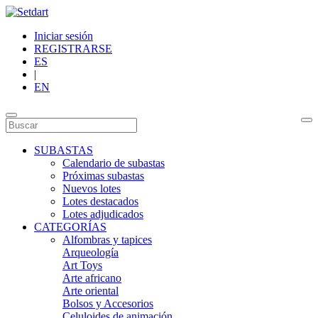
Iniciar sesión
REGISTRARSE
ES
|
EN
SUBASTAS
Calendario de subastas
Próximas subastas
Nuevos lotes
Lotes destacados
Lotes adjudicados
CATEGORÍAS
Alfombras y tapices
Arqueología
Art Toys
Arte africano
Arte oriental
Bolsos y Accesorios
Celuloides de animación