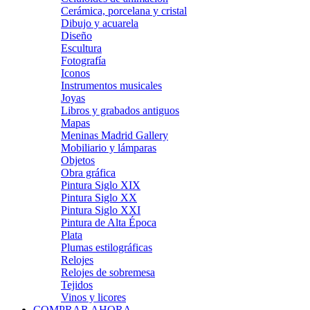
Cerámica, porcelana y cristal
Dibujo y acuarela
Diseño
Escultura
Fotografía
Iconos
Instrumentos musicales
Joyas
Libros y grabados antiguos
Mapas
Meninas Madrid Gallery
Mobiliario y lámparas
Objetos
Obra gráfica
Pintura Siglo XIX
Pintura Siglo XX
Pintura Siglo XXI
Pintura de Alta Época
Plata
Plumas estilográficas
Relojes
Relojes de sobremesa
Tejidos
Vinos y licores
COMPRAR AHORA