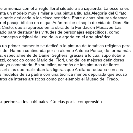
armoniza con el arreglo floral situado a su izquierda. La escena es
nta un modelo muy similar a una pintura titulada Alegoría del Olfato,
a serie dedicada a los cinco sentidos. Entre dichas pinturas destaca
 el pasaje bíblico en el que Adán recibe el soplo de vida de Dios. Sin
a Cristo, que sí aparece en la obra de la Fundación Masaveu.Las
lizado para destacar las virtudes de personajes específicos, como
oncepto original del uso de la alegoría en el arte pictórico.
n un primer momento se dedicó a la pintura de temática religiosa pero
 van der Hamen continuada por su alumno Antonio Ponce, de forma más
s, especialmente de Daniel Seghers, gracias a lo cual supo dotar a
i, conocido como Mario dei Fiori, uno de los mejores definidores
e ya comentada. En su taller, además de las pinturas de flores,
s artistas que realizaban las figuras que Arellano rodeaba con sus
ó los modelos de su padre con una técnica menos depurada que acusó
ros de interés artísticos como por ejemplo el Museo del Prado.
 superiores a los habituales. Gracias por la comprensión.