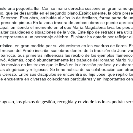
uele una pequeña flor. Con su mano derecha sostiene un gran ramo que 
oso, que se desarrolla en el segundo plano.Estéticamente, la obra prese
aterson. Esta obra, atribuida al círculo de Arellano, forma parte de un
la presente pintura.En la zona trasera de ambas obras se puede apreciar
ncipal, omitiendo el momento en el que María Magdalena lava los pies 
ltar cualidades o situaciones de la vida. Este tipo de retratos era uti
representa a un personaje célebre. El pintor ha optado por reflejar el c
rtístico, en gran medida por su virtuosismo en los cuadros de flores. E
 El museo del Prado inscribe sus obras dentro de la tradición de Juan
barroca. Sus primeras influencias las recibió de los ejemplos flamenco
rvó. Además, copió abundantemente los trabajos del romano Mario Nuzz
movida en los trazos que le llevó en la dirección profusa y exuberant
 alegóricos y religiosos. Se tiene noticia de su colaboración con otro
o Cerezo. Entre sus discípulos se encuentra su hijo José, que repiti
encuentra en diversas colecciones particulares y en importantes cent
e agosto, los plazos de gestión, recogida y envío de los lotes podrán ser