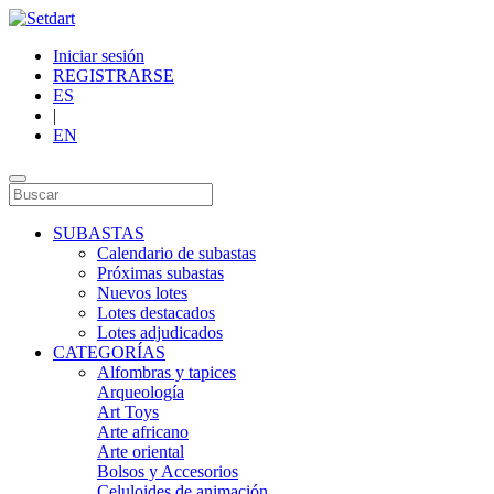
Iniciar sesión
REGISTRARSE
ES
|
EN
SUBASTAS
Calendario de subastas
Próximas subastas
Nuevos lotes
Lotes destacados
Lotes adjudicados
CATEGORÍAS
Alfombras y tapices
Arqueología
Art Toys
Arte africano
Arte oriental
Bolsos y Accesorios
Celuloides de animación