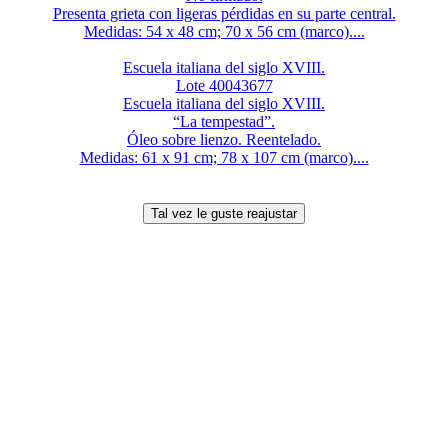
Presenta grieta con ligeras pérdidas en su parte central.
Medidas: 54 x 48 cm; 70 x 56 cm (marco)....
Escuela italiana del siglo XVIII.
Lote 40043677
Escuela italiana del siglo XVIII.
“La tempestad”.
Óleo sobre lienzo. Reentelado.
Medidas: 61 x 91 cm; 78 x 107 cm (marco)....