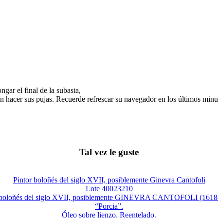
gar el final de la subasta,
n hacer sus pujas. Recuerde refrescar su navegador en los últimos minut
Tal vez le guste
Pintor boloñés del siglo XVII, posiblemente Ginevra Cantofoli
Lote 40023210
 boloñés del siglo XVII, posiblemente GINEVRA CANTOFOLI (1618
“Porcia”.
Óleo sobre lienzo. Reentelado.