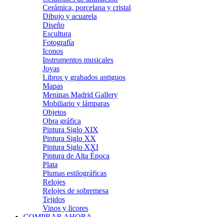
Cerámica, porcelana y cristal
Dibujo y acuarela
Diseño
Escultura
Fotografía
Iconos
Instrumentos musicales
Joyas
Libros y grabados antiguos
Mapas
Meninas Madrid Gallery
Mobiliario y lámparas
Objetos
Obra gráfica
Pintura Siglo XIX
Pintura Siglo XX
Pintura Siglo XXI
Pintura de Alta Época
Plata
Plumas estilográficas
Relojes
Relojes de sobremesa
Tejidos
Vinos y licores
COMPRAR AHORA