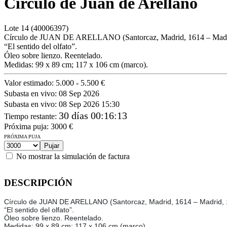
Círculo de Juan de Arellano
Lote
14
(40006397)
Círculo de JUAN DE ARELLANO (Santorcaz, Madrid, 1614 – Madr
“El sentido del olfato”.
Óleo sobre lienzo. Reentelado.
Medidas: 99 x 89 cm; 117 x 106 cm (marco).
Valor estimado:
5.000 - 5.500 €
Subasta en vivo:
08 Sep 2026
Subasta en vivo:
08 Sep 2026 15:30
30 días 00:16:13
Tiempo restante
:
Próxima puja:
3000
€
PRÓXIMA PUJA
No mostrar la simulación de factura
DESCRIPCIÓN
Círculo de JUAN DE ARELLANO (Santorcaz, Madrid, 1614 – Madrid,
“El sentido del olfato”.
Óleo sobre lienzo. Reentelado.
Medidas: 99 x 89 cm; 117 x 106 cm (marco).