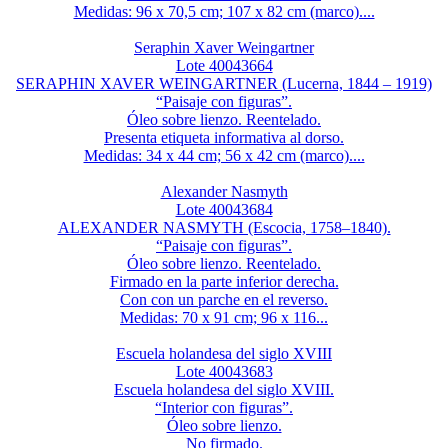
Medidas: 96 x 70,5 cm; 107 x 82 cm (marco)....
Seraphin Xaver Weingartner
Lote 40043664
SERAPHIN XAVER WEINGARTNER (Lucerna, 1844 – 1919)
“Paisaje con figuras”.
Óleo sobre lienzo. Reentelado.
Presenta etiqueta informativa al dorso.
Medidas: 34 x 44 cm; 56 x 42 cm (marco)....
Alexander Nasmyth
Lote 40043684
ALEXANDER NASMYTH (Escocia, 1758–1840).
“Paisaje con figuras”.
Óleo sobre lienzo. Reentelado.
Firmado en la parte inferior derecha.
Con con un parche en el reverso.
Medidas: 70 x 91 cm; 96 x 116...
Escuela holandesa del siglo XVIII
Lote 40043683
Escuela holandesa del siglo XVIII.
“Interior con figuras”.
Óleo sobre lienzo.
No firmado.