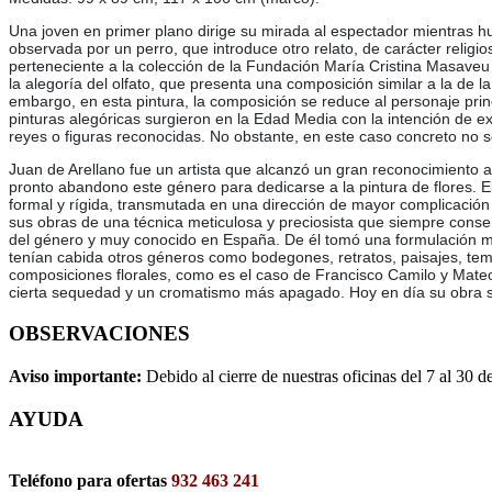
Una joven en primer plano dirige su mirada al espectador mientras h
observada por un perro, que introduce otro relato, de carácter religi
perteneciente a la colección de la Fundación María Cristina Masaveu P
la alegoría del olfato, que presenta una composición similar a la de 
embargo, en esta pintura, la composición se reduce al personaje pri
pinturas alegóricas surgieron en la Edad Media con la intención de exa
reyes o figuras reconocidas. No obstante, en este caso concreto no se 
Juan de Arellano fue un artista que alcanzó un gran reconocimiento a
pronto abandono este género para dedicarse a la pintura de flores.
formal y rígida, transmutada en una dirección de mayor complicación 
sus obras de una técnica meticulosa y preciosista que siempre conse
del género y muy conocido en España. De él tomó una formulación más 
tenían cabida otros géneros como bodegones, retratos, paisajes, temas
composiciones florales, como es el caso de Francisco Camilo y Mate
cierta sequedad y un cromatismo más apagado. Hoy en día su obra se 
OBSERVACIONES
Aviso importante:
Debido al cierre de nuestras oficinas del 7 al 30 d
AYUDA
Teléfono para ofertas
932 463 241