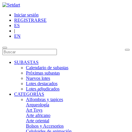
Iniciar sesión
REGISTRARSE
ES
|
EN
SUBASTAS
Calendario de subastas
Próximas subastas
Nuevos lotes
Lotes destacados
Lotes adjudicados
CATEGORÍAS
Alfombras y tapices
Arqueología
Art Toys
Arte africano
Arte oriental
Bolsos y Accesorios
Celuloides de animación