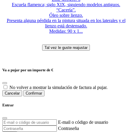
Escuela flamenca; siglo XIX, siguiendo modelos antiguos.
“Cacería”.
Óleo sobre lienzo.
Presenta alguna pérdida en la pintura situada en los laterales y el
lienzo está destensado.
Medidas: 90 x 1...
Va a pujar por un importe de
€
No volver a mostrar la simulación de factura al pujar.
Cancelar
Confirmar
Entrar
E-mail o código de usuario
Contraseña