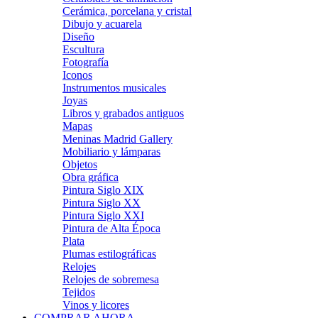
Cerámica, porcelana y cristal
Dibujo y acuarela
Diseño
Escultura
Fotografía
Iconos
Instrumentos musicales
Joyas
Libros y grabados antiguos
Mapas
Meninas Madrid Gallery
Mobiliario y lámparas
Objetos
Obra gráfica
Pintura Siglo XIX
Pintura Siglo XX
Pintura Siglo XXI
Pintura de Alta Época
Plata
Plumas estilográficas
Relojes
Relojes de sobremesa
Tejidos
Vinos y licores
COMPRAR AHORA