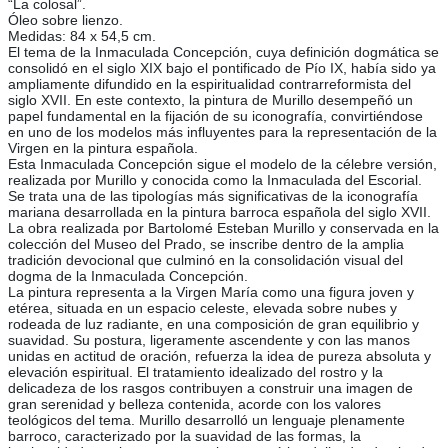
“La colosal”.
Óleo sobre lienzo.
Medidas: 84 x 54,5 cm.
El tema de la Inmaculada Concepción, cuya definición dogmática se
consolidó en el siglo XIX bajo el pontificado de Pío IX, había sido ya
ampliamente difundido en la espiritualidad contrarreformista del
siglo XVII. En este contexto, la pintura de Murillo desempeñó un
papel fundamental en la fijación de su iconografía, convirtiéndose
en uno de los modelos más influyentes para la representación de la
Virgen en la pintura española.
Esta Inmaculada Concepción sigue el modelo de la célebre versión,
realizada por Murillo y conocida como la Inmaculada del Escorial.
Se trata una de las tipologías más significativas de la iconografía
mariana desarrollada en la pintura barroca española del siglo XVII.
La obra realizada por Bartolomé Esteban Murillo y conservada en la
colección del Museo del Prado, se inscribe dentro de la amplia
tradición devocional que culminó en la consolidación visual del
dogma de la Inmaculada Concepción.
La pintura representa a la Virgen María como una figura joven y
etérea, situada en un espacio celeste, elevada sobre nubes y
rodeada de luz radiante, en una composición de gran equilibrio y
suavidad. Su postura, ligeramente ascendente y con las manos
unidas en actitud de oración, refuerza la idea de pureza absoluta y
elevación espiritual. El tratamiento idealizado del rostro y la
delicadeza de los rasgos contribuyen a construir una imagen de
gran serenidad y belleza contenida, acorde con los valores
teológicos del tema. Murillo desarrolló un lenguaje plenamente
barroco, caracterizado por la suavidad de las formas, la