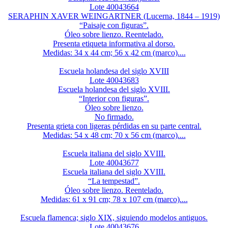
Lote 40043664
SERAPHIN XAVER WEINGARTNER (Lucerna, 1844 – 1919)
“Paisaje con figuras”.
Óleo sobre lienzo. Reentelado.
Presenta etiqueta informativa al dorso.
Medidas: 34 x 44 cm; 56 x 42 cm (marco)....
Escuela holandesa del siglo XVIII
Lote 40043683
Escuela holandesa del siglo XVIII.
“Interior con figuras”.
Óleo sobre lienzo.
No firmado.
Presenta grieta con ligeras pérdidas en su parte central.
Medidas: 54 x 48 cm; 70 x 56 cm (marco)....
Escuela italiana del siglo XVIII.
Lote 40043677
Escuela italiana del siglo XVIII.
“La tempestad”.
Óleo sobre lienzo. Reentelado.
Medidas: 61 x 91 cm; 78 x 107 cm (marco)....
Escuela flamenca; siglo XIX, siguiendo modelos antiguos.
Lote 40043676