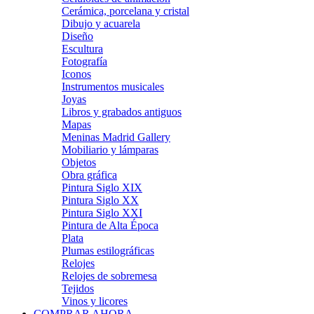
Cerámica, porcelana y cristal
Dibujo y acuarela
Diseño
Escultura
Fotografía
Iconos
Instrumentos musicales
Joyas
Libros y grabados antiguos
Mapas
Meninas Madrid Gallery
Mobiliario y lámparas
Objetos
Obra gráfica
Pintura Siglo XIX
Pintura Siglo XX
Pintura Siglo XXI
Pintura de Alta Época
Plata
Plumas estilográficas
Relojes
Relojes de sobremesa
Tejidos
Vinos y licores
COMPRAR AHORA