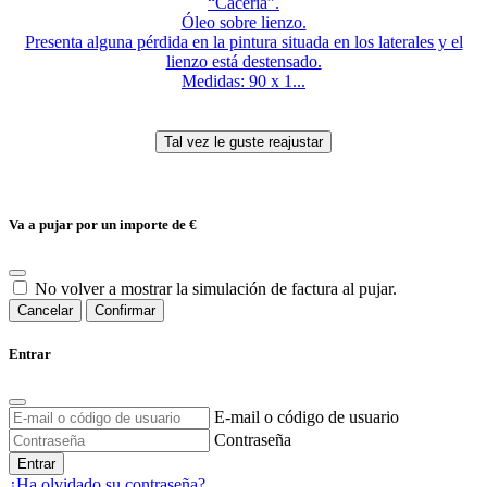
“Cacería”.
Óleo sobre lienzo.
Presenta alguna pérdida en la pintura situada en los laterales y el
lienzo está destensado.
Medidas: 90 x 1...
Va a pujar por un importe de
€
No volver a mostrar la simulación de factura al pujar.
Cancelar
Confirmar
Entrar
E-mail o código de usuario
Contraseña
Entrar
¿Ha olvidado su contraseña?