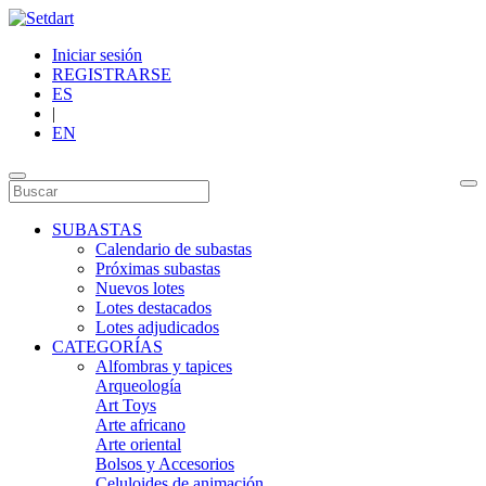
Iniciar sesión
REGISTRARSE
ES
|
EN
SUBASTAS
Calendario de subastas
Próximas subastas
Nuevos lotes
Lotes destacados
Lotes adjudicados
CATEGORÍAS
Alfombras y tapices
Arqueología
Art Toys
Arte africano
Arte oriental
Bolsos y Accesorios
Celuloides de animación