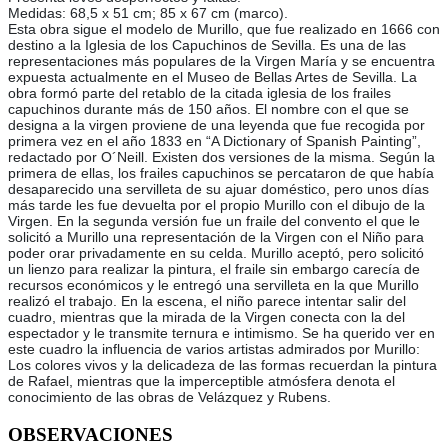
Medidas: 68,5 x 51 cm; 85 x 67 cm (marco).
Esta obra sigue el modelo de Murillo, que fue realizado en 1666 con
destino a la Iglesia de los Capuchinos de Sevilla. Es una de las
representaciones más populares de la Virgen María y se encuentra
expuesta actualmente en el Museo de Bellas Artes de Sevilla. La
obra formó parte del retablo de la citada iglesia de los frailes
capuchinos durante más de 150 años. El nombre con el que se
designa a la virgen proviene de una leyenda que fue recogida por
primera vez en el año 1833 en “A Dictionary of Spanish Painting”,
redactado por O´Neill. Existen dos versiones de la misma. Según la
primera de ellas, los frailes capuchinos se percataron de que había
desaparecido una servilleta de su ajuar doméstico, pero unos días
más tarde les fue devuelta por el propio Murillo con el dibujo de la
Virgen. En la segunda versión fue un fraile del convento el que le
solicitó a Murillo una representación de la Virgen con el Niño para
poder orar privadamente en su celda. Murillo aceptó, pero solicitó
un lienzo para realizar la pintura, el fraile sin embargo carecía de
recursos económicos y le entregó una servilleta en la que Murillo
realizó el trabajo. En la escena, el niño parece intentar salir del
cuadro, mientras que la mirada de la Virgen conecta con la del
espectador y le transmite ternura e intimismo. Se ha querido ver en
este cuadro la influencia de varios artistas admirados por Murillo:
Los colores vivos y la delicadeza de las formas recuerdan la pintura
de Rafael, mientras que la imperceptible atmósfera denota el
conocimiento de las obras de Velázquez y Rubens.
OBSERVACIONES