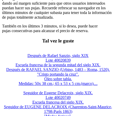
dando así margen suficiente para que otros usuarios interesados
puedan hacer sus pujas. Recuerde refrescar su navegador en los
últimos minutos de cualquier subasta para tener toda la información
de pujas totalmente actualizada.
También en los últimos 3 minutos, si lo desea, puede hacer
pujas consecutivas para alcanzar el precio de reserva.
Tal vez le guste
Después de Rafael Sanzio, siglo XIX
Lote 40020839
Escuela francesa de la segunda mitad del siglo XIX.
Después de RAFAEL SANZIO (Urbino, 1483 – Roma, 1520).
"Cristo portando la cruz".
Óleo sobre tabla.
Medidas: 50x 38 cm.; 65 x 53 x 5 cm.(marco)....
Seguidor de Eugene Delacroix, siglo XIX.
Lote 40020749
Escuela francesa del siglo XIX.
Seguidor de EUGENE DELACROIX (Charenton-Saint-Maurice,
1798-París 1863)