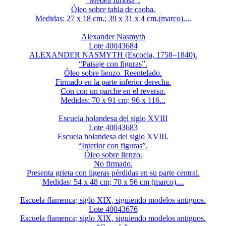
"Medea furiosa".
Óleo sobre tabla de caoba.
Medidas: 27 x 18 cm.; 39 x 31 x 4 cm.(marco)....
Alexander Nasmyth
Lote 40043684
ALEXANDER NASMYTH (Escocia, 1758–1840).
“Paisaje con figuras”.
Óleo sobre lienzo. Reentelado.
Firmado en la parte inferior derecha.
Con con un parche en el reverso.
Medidas: 70 x 91 cm; 96 x 116...
Escuela holandesa del siglo XVIII
Lote 40043683
Escuela holandesa del siglo XVIII.
“Interior con figuras”.
Óleo sobre lienzo.
No firmado.
Presenta grieta con ligeras pérdidas en su parte central.
Medidas: 54 x 48 cm; 70 x 56 cm (marco)....
Escuela flamenca; siglo XIX, siguiendo modelos antiguos.
Lote 40043676
Escuela flamenca; siglo XIX, siguiendo modelos antiguos.