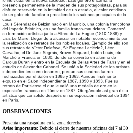
lo individual en la nueva sociedad. Este género encarna la
presencia permanente de la imagen de sus protagonistas, para su
disfrute reservado en la intimidad de un estudio, al calor cotidiano
de un gabinete familiar o presidiendo los salones principales de la
casa.
Louis Sérendat de Belzim nació en Mauricio, una colonia francófona
del Imperio Británico, en una familia franco-mauriciana. Comenzó
su formación artística junto a Alfred de La Hogue (1810-1886) y
Lisis Le Maire. Llegando a alcanzar un notable reconocimiento por
la realización de retratos de los nobles locales. Ejemplo de ello son
sus retratos de Víctor Delafaye, Sir Eugene Leclézio2, Léon
Carvalho, el Dr. Juez Segrais, Brown-Sequard, botón Louis, etc.
Marchó a Francia en 1880, donde se convirtió en alumno de
Carolus Duran y entró en la Escuela de Bellas Artes de París y en el
estudio de Alexandre Cabanel. Se unió a la Sociedad de los artistas
independientes como tesorero, porque sus cuadros fueron
rechazados por el Salón en 1885 y 1863. Aunque finalmente
expuso en el Salón independiente 1887, 1890 y 1893. Fue su
retrato de Parisiense el que le valió una medalla de oro en la
exposición francesa en Túnez en 1887. Otorgándole así gran éxito
artístico que consolido después en su exposición individual de 1894
en París.
OBSERVACIONES
Presenta una rasgadura en la zona derecha.
Aviso importante:
Debido al cierre de nuestras oficinas del 7 al 30