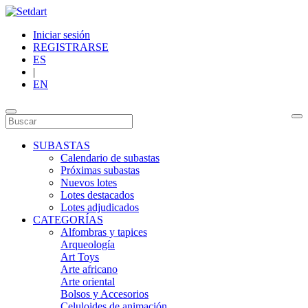
Iniciar sesión
REGISTRARSE
ES
|
EN
SUBASTAS
Calendario de subastas
Próximas subastas
Nuevos lotes
Lotes destacados
Lotes adjudicados
CATEGORÍAS
Alfombras y tapices
Arqueología
Art Toys
Arte africano
Arte oriental
Bolsos y Accesorios
Celuloides de animación