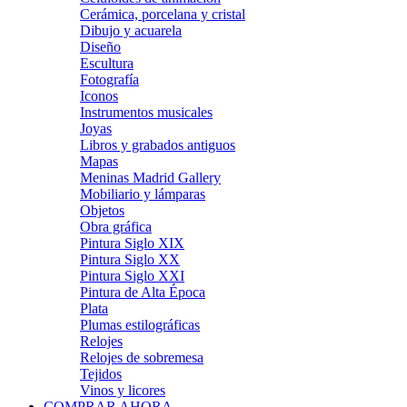
Cerámica, porcelana y cristal
Dibujo y acuarela
Diseño
Escultura
Fotografía
Iconos
Instrumentos musicales
Joyas
Libros y grabados antiguos
Mapas
Meninas Madrid Gallery
Mobiliario y lámparas
Objetos
Obra gráfica
Pintura Siglo XIX
Pintura Siglo XX
Pintura Siglo XXI
Pintura de Alta Época
Plata
Plumas estilográficas
Relojes
Relojes de sobremesa
Tejidos
Vinos y licores
COMPRAR AHORA