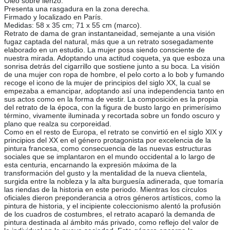
Óleo sobre lienzo.
Presenta una rasgadura en la zona derecha.
Firmado y localizado en París.
Medidas: 58 x 35 cm; 71 x 55 cm (marco).
Retrato de dama de gran instantaneidad, semejante a una visión
fugaz captada del natural, más que a un retrato sosegadamente
elaborado en un estudio. La mujer posa siendo consciente de
nuestra mirada. Adoptando una actitud coqueta, ya que esboza una
sonrisa detrás del cigarrillo que sostiene junto a su boca. La visión
de una mujer con ropa de hombre, el pelo corto a lo bob y fumando
recoge el icono de la mujer de principios del siglo XX, la cual se
empezaba a emancipar, adoptando así una independencia tanto en
sus actos como en la forma de vestir. La composición es la propia
del retrato de la época, con la figura de busto largo en primerísimo
término, vivamente iluminada y recortada sobre un fondo oscuro y
plano que realza su corporeidad.
Como en el resto de Europa, el retrato se convirtió en el siglo XIX y
principios del XX en el género protagonista por excelencia de la
pintura francesa, como consecuencia de las nuevas estructuras
sociales que se implantaron en el mundo occidental a lo largo de
esta centuria, encarnando la expresión máxima de la
transformación del gusto y la mentalidad de la nueva clientela,
surgida entre la nobleza y la alta burguesía adinerada, que tomaría
las riendas de la historia en este periodo. Mientras los círculos
oficiales dieron preponderancia a otros géneros artísticos, como la
pintura de historia, y el incipiente coleccionismo alentó la profusión
de los cuadros de costumbres, el retrato acaparó la demanda de
pintura destinada al ámbito más privado, como reflejo del valor de