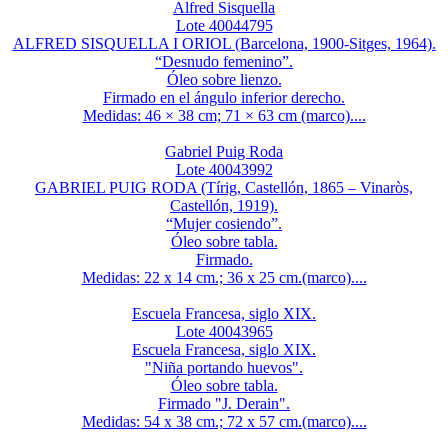
Alfred Sisquella
Lote 40044795
ALFRED SISQUELLA I ORIOL (Barcelona, 1900-Sitges, 1964).
“Desnudo femenino”.
Óleo sobre lienzo.
Firmado en el ángulo inferior derecho.
Medidas: 46 × 38 cm; 71 × 63 cm (marco)....
Gabriel Puig Roda
Lote 40043992
GABRIEL PUIG RODA (Tírig, Castellón, 1865 – Vinaròs,
Castellón, 1919).
“Mujer cosiendo”.
Óleo sobre tabla.
Firmado.
Medidas: 22 x 14 cm.; 36 x 25 cm.(marco)....
Escuela Francesa, siglo XIX.
Lote 40043965
Escuela Francesa, siglo XIX.
"Niña portando huevos".
Óleo sobre tabla.
Firmado "J. Derain".
Medidas: 54 x 38 cm.; 72 x 57 cm.(marco)....