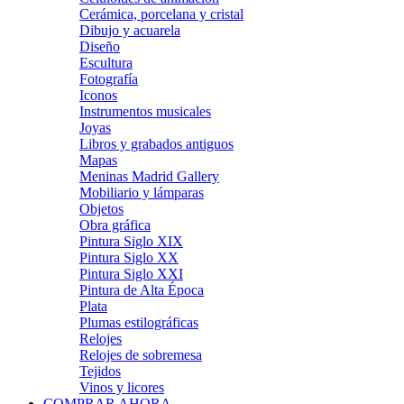
Cerámica, porcelana y cristal
Dibujo y acuarela
Diseño
Escultura
Fotografía
Iconos
Instrumentos musicales
Joyas
Libros y grabados antiguos
Mapas
Meninas Madrid Gallery
Mobiliario y lámparas
Objetos
Obra gráfica
Pintura Siglo XIX
Pintura Siglo XX
Pintura Siglo XXI
Pintura de Alta Época
Plata
Plumas estilográficas
Relojes
Relojes de sobremesa
Tejidos
Vinos y licores
COMPRAR AHORA