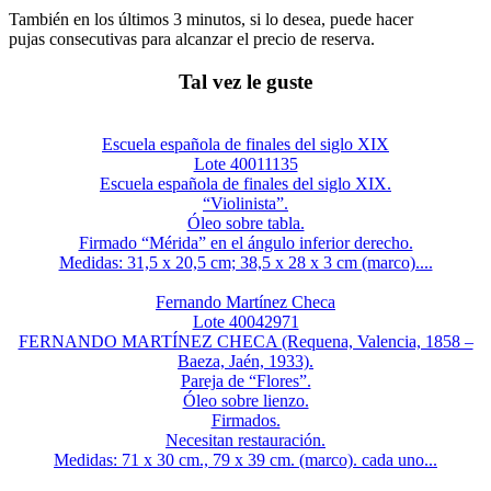
También en los últimos 3 minutos, si lo desea, puede hacer
pujas consecutivas para alcanzar el precio de reserva.
Tal vez le guste
Escuela española de finales del siglo XIX
Lote 40011135
Escuela española de finales del siglo XIX.
“Violinista”.
Óleo sobre tabla.
Firmado “Mérida” en el ángulo inferior derecho.
Medidas: 31,5 x 20,5 cm; 38,5 x 28 x 3 cm (marco)....
Fernando Martínez Checa
Lote 40042971
FERNANDO MARTÍNEZ CHECA (Requena, Valencia, 1858 –
Baeza, Jaén, 1933).
Pareja de “Flores”.
Óleo sobre lienzo.
Firmados.
Necesitan restauración.
Medidas: 71 x 30 cm., 79 x 39 cm. (marco). cada uno...