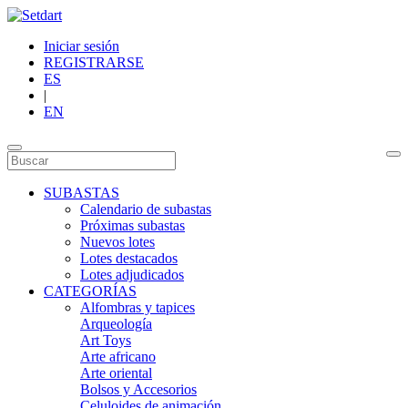
Iniciar sesión
REGISTRARSE
ES
|
EN
SUBASTAS
Calendario de subastas
Próximas subastas
Nuevos lotes
Lotes destacados
Lotes adjudicados
CATEGORÍAS
Alfombras y tapices
Arqueología
Art Toys
Arte africano
Arte oriental
Bolsos y Accesorios
Celuloides de animación