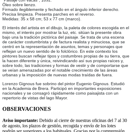
“Paisaje con vacas”, 1892.
Óleo sobre lienzo.
Firmado ilegiblemente y fechado en el ángulo inferior derecho.
Precisa limpieza. Presenta parches en el reverso.
Medidas: 35 x 58 cm; 53 x 77 cm (marco).
El interés del artista en el dibujo, la paleta de colores escogida en el
mismo, el interés por mostrar la luz, etc. sitúan la presente obra
bajo una la tradición pictórica del paisaje. Se trata de una escena
de carácter costumbrista y de factura realista y minuciosa, que se
centró en la representación de asuntos, temas y personajes que
reflejan un nuevo sentido de lo folclórico. En este contexto los
pintores buscan reflejar tipos y costumbres propias de su tierra, que
la hacen diferente y única, reivindicando así sus propias raíces y,
sobre todo, las tradiciones y formas de vestir y de comportarse que
se veían amenazadas por el notable crecimiento de las áreas
urbanas y la imposición de nuevas modas traídas de fuera.
Lorenzo Gignous fue sobrino del pintor Eugenio Gignous. Estudió
en la Academia de Brera. Participó en importantes exposiciones
nacionales y se consagró rápidamente como paisajista con un
repertorio de vistas del lago Mayor.
OBSERVACIONES
Aviso importante:
Debido al cierre de nuestras oficinas del 7 al 30
de agosto, los plazos de gestión, recogida y envío de los lotes
podrán ser superiores a los habituales. Gracias por la comprensión.