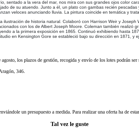
rio, sentado a la vera del mar, nos mira con sus grandes ojos color car
ajado de su atuendo. Junto a él, un plato con gambas recién pescadas 
nzan veloces anunciando lluvia. La pintura coincide en temática y tra
 ilustración de historia natural. Colaboró con Harrison Weir y Joseph W
elacionados con los de Albert Joseph Moore. Coleman también realizó g
ibuyendo a la primera exposición en 1865. Continuó exhibiendo hasta
Studio en Kensington Gore se estableció bajo su dirección en 1871, y e
e agosto, los plazos de gestión, recogida y envío de los lotes podrán ser
 Aragón, 346.
enviándole un presupuesto a medida. Para realizar una oferta ha de es
Tal vez le guste