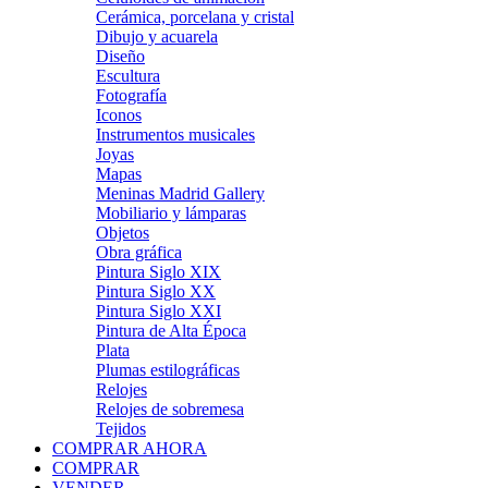
Cerámica, porcelana y cristal
Dibujo y acuarela
Diseño
Escultura
Fotografía
Iconos
Instrumentos musicales
Joyas
Mapas
Meninas Madrid Gallery
Mobiliario y lámparas
Objetos
Obra gráfica
Pintura Siglo XIX
Pintura Siglo XX
Pintura Siglo XXI
Pintura de Alta Época
Plata
Plumas estilográficas
Relojes
Relojes de sobremesa
Tejidos
COMPRAR AHORA
COMPRAR
VENDER