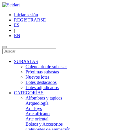
Iniciar sesión
REGISTRARSE
ES
|
EN
SUBASTAS
Calendario de subastas
Próximas subastas
Nuevos lotes
Lotes destacados
Lotes adjudicados
CATEGORÍAS
Alfombras y tapices
Arqueología
Art Toys
Arte africano
Arte oriental
Bolsos y Accesorios
Celuloides de animación