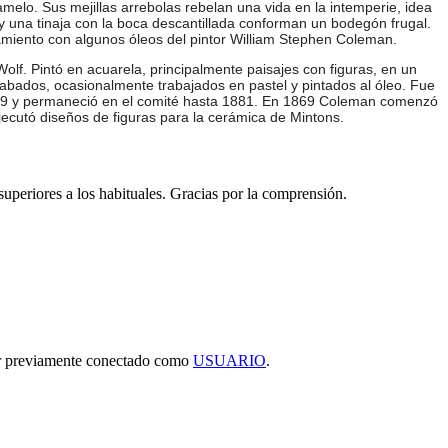
amelo. Sus mejillas arrebolas rebelan una vida en la intemperie, idea
y una tinaja con la boca descantillada conforman un bodegón frugal.
tamiento con algunos óleos del pintor William Stephen Coleman.
olf. Pintó en acuarela, principalmente paisajes con figuras, en un
rabados, ocasionalmente trabajados en pastel y pintados al óleo. Fue
 1879 y permaneció en el comité hasta 1881. En 1869 Coleman comenzó
jecutó diseños de figuras para la cerámica de Mintons.
 superiores a los habituales. Gracias por la comprensión.
tar previamente conectado como
USUARIO
.