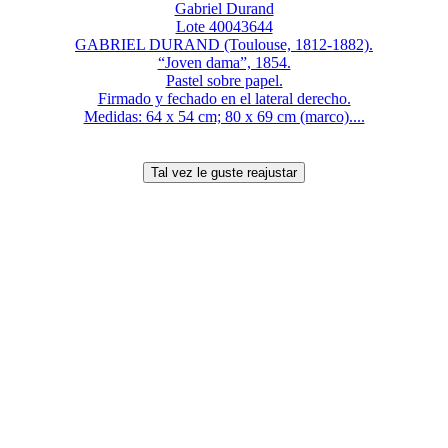
Gabriel Durand
Lote 40043644
GABRIEL DURAND (Toulouse, 1812-1882).
“Joven dama”, 1854.
Pastel sobre papel.
Firmado y fechado en el lateral derecho.
Medidas: 64 x 54 cm; 80 x 69 cm (marco)....