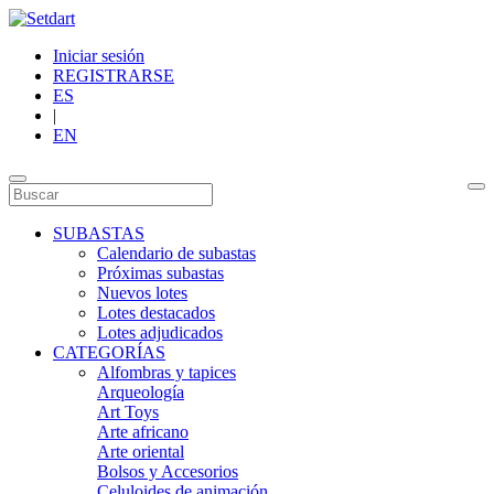
Iniciar sesión
REGISTRARSE
ES
|
EN
SUBASTAS
Calendario de subastas
Próximas subastas
Nuevos lotes
Lotes destacados
Lotes adjudicados
CATEGORÍAS
Alfombras y tapices
Arqueología
Art Toys
Arte africano
Arte oriental
Bolsos y Accesorios
Celuloides de animación