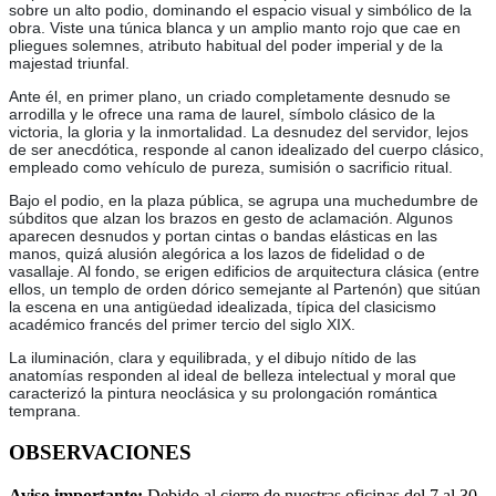
sobre un alto podio, dominando el espacio visual y simbólico de la
obra. Viste una túnica blanca y un amplio manto rojo que cae en
pliegues solemnes, atributo habitual del poder imperial y de la
majestad triunfal.
Ante él, en primer plano, un criado completamente desnudo se
arrodilla y le ofrece una rama de laurel, símbolo clásico de la
victoria, la gloria y la inmortalidad. La desnudez del servidor, lejos
de ser anecdótica, responde al canon idealizado del cuerpo clásico,
empleado como vehículo de pureza, sumisión o sacrificio ritual.
Bajo el podio, en la plaza pública, se agrupa una muchedumbre de
súbditos que alzan los brazos en gesto de aclamación. Algunos
aparecen desnudos y portan cintas o bandas elásticas en las
manos, quizá alusión alegórica a los lazos de fidelidad o de
vasallaje. Al fondo, se erigen edificios de arquitectura clásica (entre
ellos, un templo de orden dórico semejante al Partenón) que sitúan
la escena en una antigüedad idealizada, típica del clasicismo
académico francés del primer tercio del siglo XIX.
La iluminación, clara y equilibrada, y el dibujo nítido de las
anatomías responden al ideal de belleza intelectual y moral que
caracterizó la pintura neoclásica y su prolongación romántica
temprana.
OBSERVACIONES
Aviso importante:
Debido al cierre de nuestras oficinas del 7 al 30