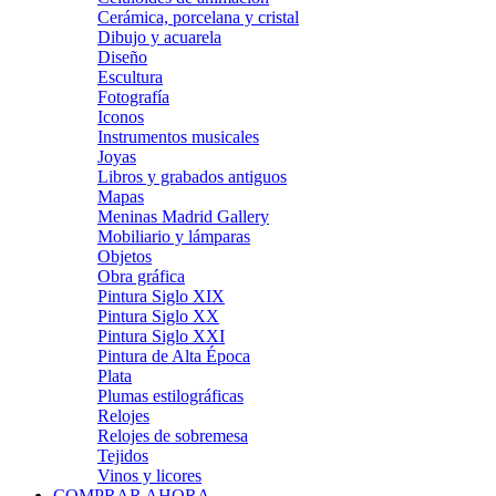
Cerámica, porcelana y cristal
Dibujo y acuarela
Diseño
Escultura
Fotografía
Iconos
Instrumentos musicales
Joyas
Libros y grabados antiguos
Mapas
Meninas Madrid Gallery
Mobiliario y lámparas
Objetos
Obra gráfica
Pintura Siglo XIX
Pintura Siglo XX
Pintura Siglo XXI
Pintura de Alta Época
Plata
Plumas estilográficas
Relojes
Relojes de sobremesa
Tejidos
Vinos y licores
COMPRAR AHORA