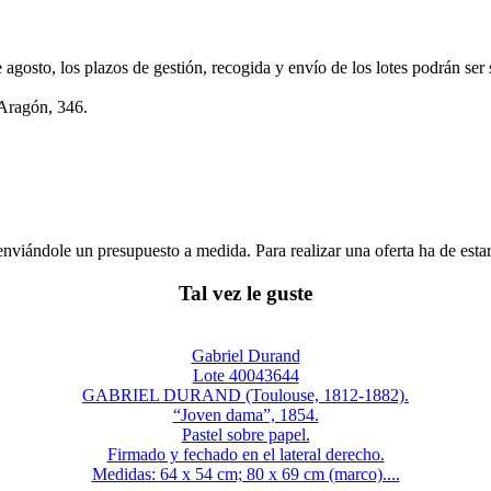
e agosto, los plazos de gestión, recogida y envío de los lotes podrán ser
 Aragón, 346.
enviándole un presupuesto a medida. Para realizar una oferta ha de es
Tal vez le guste
Gabriel Durand
Lote 40043644
GABRIEL DURAND (Toulouse, 1812-1882).
“Joven dama”, 1854.
Pastel sobre papel.
Firmado y fechado en el lateral derecho.
Medidas: 64 x 54 cm; 80 x 69 cm (marco)....