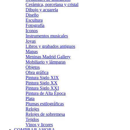
Cerámica, porcelana y cristal
Dibujo y acuarela
Diseño
Escultura
Fotografía
Iconos
Instrumentos musicales
Joyas
Libros y grabados antiguos
Mapas
Meninas Madrid Gallery
Mobiliario y lámparas
Objetos
Obra gráfica
Pintura Siglo XIX
Pintura Siglo XX
Pintura Siglo XXI
Pintura de Alta Época
Plata
Plumas estilográficas
Relojes
Relojes de sobremesa
Tejidos
Vinos y licores
COMPRAR AHORA