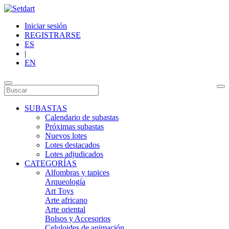
Iniciar sesión
REGISTRARSE
ES
|
EN
SUBASTAS
Calendario de subastas
Próximas subastas
Nuevos lotes
Lotes destacados
Lotes adjudicados
CATEGORÍAS
Alfombras y tapices
Arqueología
Art Toys
Arte africano
Arte oriental
Bolsos y Accesorios
Celuloides de animación