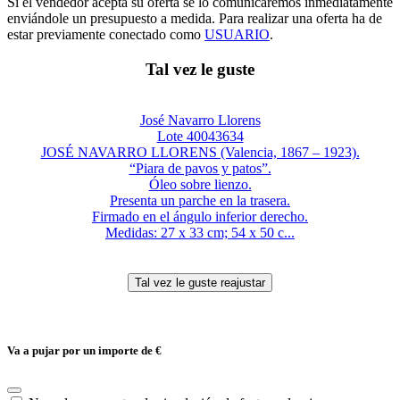
Si el vendedor acepta su oferta se lo comunicaremos inmediatamente
enviándole un presupuesto a medida. Para realizar una oferta ha de
estar previamente conectado como
USUARIO
.
Tal vez le guste
José Navarro Llorens
Lote 40043634
JOSÉ NAVARRO LLORENS (Valencia, 1867 – 1923).
“Piara de pavos y patos”.
Óleo sobre lienzo.
Presenta un parche en la trasera.
Firmado en el ángulo inferior derecho.
Medidas: 27 x 33 cm; 54 x 50 c...
Va a pujar por un importe de
€