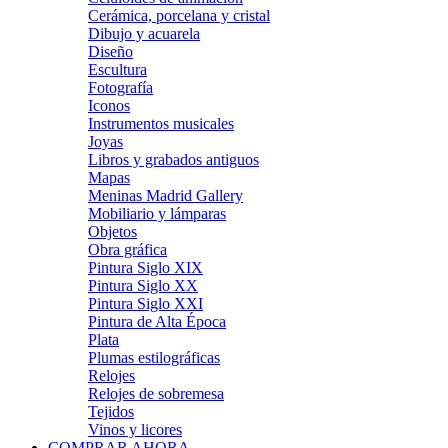
Cerámica, porcelana y cristal
Dibujo y acuarela
Diseño
Escultura
Fotografía
Iconos
Instrumentos musicales
Joyas
Libros y grabados antiguos
Mapas
Meninas Madrid Gallery
Mobiliario y lámparas
Objetos
Obra gráfica
Pintura Siglo XIX
Pintura Siglo XX
Pintura Siglo XXI
Pintura de Alta Época
Plata
Plumas estilográficas
Relojes
Relojes de sobremesa
Tejidos
Vinos y licores
COMPRAR AHORA